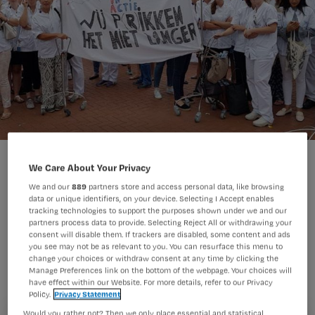
We Care About Your Privacy
We and our
889
partners store and access personal data, like browsing
data or unique identifiers, on your device. Selecting I Accept enables
tracking technologies to support the purposes shown under we and our
Naar schatting 450 verpleegkundigen
partners process data to provide. Selecting Reject All or withdrawing your
en andere medewerkers van het UMC
consent will disable them. If trackers are disabled, some content and ads
you see may not be as relevant to you. You can resurface this menu to
Groningen hebben gisteren korte tijd
change your choices or withdraw consent at any time by clicking the
Manage Preferences link on the bottom of the webpage. Your choices will
het werk neergelegd en geprotesteerd
have effect within our Website. For more details, refer to our Privacy
Policy.
Privacy Statement
op het plein voor het ziekenhuis.
Would you rather not? Then we only place essential and statistical