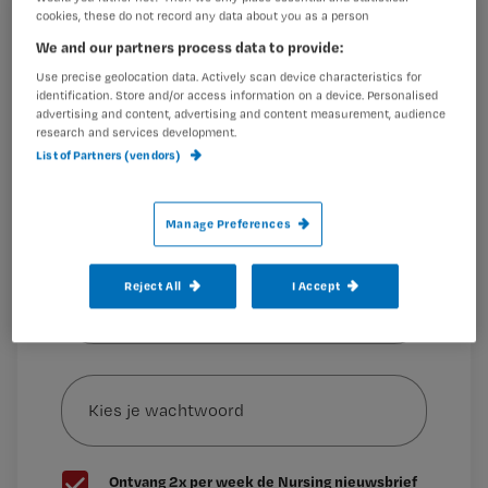
cookies, these do not record any data about you as a person
Registreren
We and our partners process data to provide:
Wil je dit artikel lezen?
Ze willen een nieuwe cao waarin duidelijke afspraken
Use precise geolocation data. Actively scan device characteristics for
staan
identification. Store and/or access information on a device. Personalised
Maak gratis een account aan en lees 2
…
advertising and content, advertising and content measurement, audience
research and services development.
artikelen gratis per maand
List of Partners (vendors)
Al een account of abonnement?
Log dan in
Manage Preferences
Wat
Reject All
I Accept
is
je
e-
Kies
mailadres?
je
*
wachtwoord
G
Ontvang 2x per week de Nursing nieuwsbrief