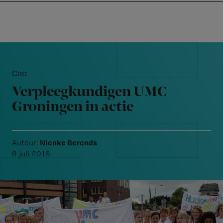
Nursing
W
Skip
Skip
Skip
voor
m
Inloggen
to
to
to
verpleegkundigen
wi
primary
main
footer
jo
navigation
content
Reader
st
Interactions
be
Cao
Verpleegkundigen UMC
Groningen in actie
Nienke Berends
Auteur:
6 juli 2018