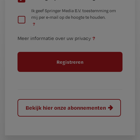
e
G
Ik geef Springer Media B.V. toestemming om
e
mij per e-mail op de hoogte te houden.
e
n
?
e
t
n
i
?
Meer informatie over uw privacy
t
t
i
e
t
l
e
l
?
Bekijk hier onze abonnementen