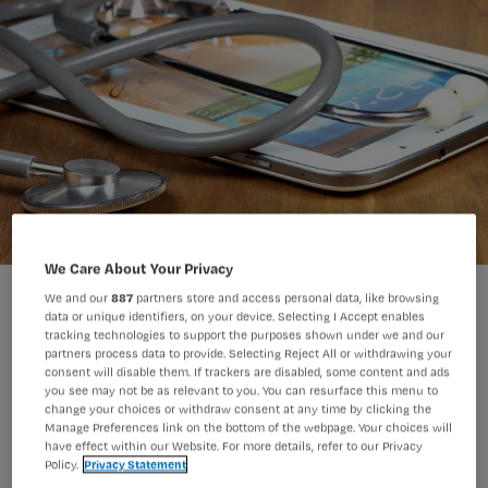
We Care About Your Privacy
We and our
887
partners store and access personal data, like browsing
data or unique identifiers, on your device. Selecting I Accept enables
tracking technologies to support the purposes shown under we and our
partners process data to provide. Selecting Reject All or withdrawing your
consent will disable them. If trackers are disabled, some content and ads
Veel verpleegkundigen reageren
you see may not be as relevant to you. You can resurface this menu to
change your choices or withdraw consent at any time by clicking the
online op het vertrek van V&VN-
Manage Preferences link on the bottom of the webpage. Your choices will
directeur Sonja Kersten. De ene wat
have effect within our Website. For more details, refer to our Privacy
Policy.
Privacy Statement
vriendelijker dan de andere. En ook dat