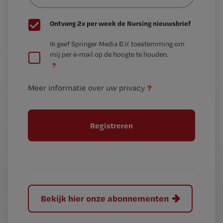
G
Ontvang 2x per week de Nursing nieuwsbrief
e
G
Ik geef Springer Media B.V. toestemming om
e
mij per e-mail op de hoogte te houden.
e
n
?
e
t
n
i
?
Meer informatie over uw privacy
t
t
i
e
t
l
e
l
?
Bekijk hier onze abonnementen