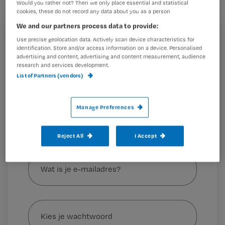
Would you rather not? Then we only place essential and statistical
maakt onder verpleegkundigen de
cookies, these do not record any data about you as a person
tongen los.
We and our partners process data to provide:
Registreren
Use precise geolocation data. Actively scan device characteristics for
identification. Store and/or access information on a device. Personalised
Wil je dit artikel lezen?
advertising and content, advertising and content measurement, audience
research and services development.
Op de
site van V&VN
, Facebook en
List of Partners (vendors)
Maak gratis een account aan en lees 2
…
artikelen gratis per maand
Manage Preferences
Al een account of abonnement?
Log dan in
Reject All
I Accept
Wat
is
je
e-
Kies
mailadres?
je
*
wachtwoord