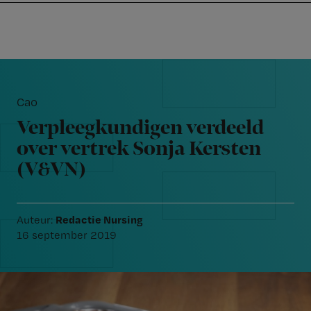
Nursing
W
Skip
Skip
Skip
voor
m
Inloggen
to
to
to
verpleegkundigen
wi
primary
main
footer
jo
navigation
content
Reader
st
Interactions
be
Cao
Verpleegkundigen verdeeld
over vertrek Sonja Kersten
(V&VN)
Redactie Nursing
Auteur:
16 september 2019