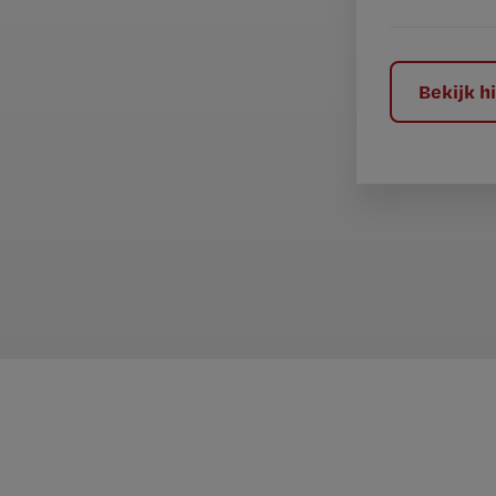
e
l
?
Bekijk 