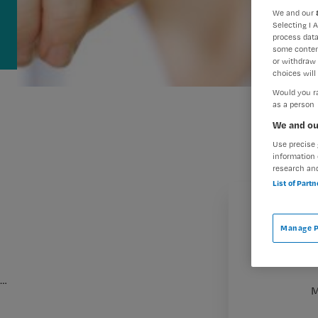
We and our
Selecting I 
process data
some conten
or withdraw 
choices will 
Would you ra
as a person
We and ou
Use precise 
information 
research an
List of Part
Manage P
…
M