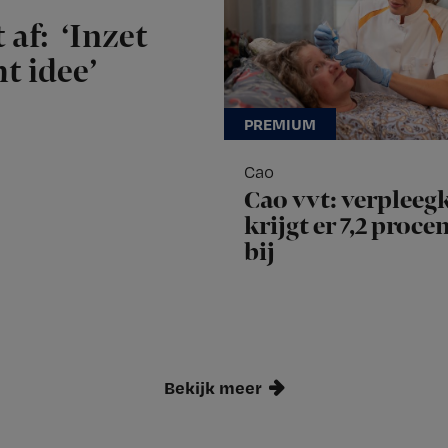
 af: ‘Inzet
t idee’
Cao
Cao vvt: verpleeg
krijgt er 7,2 proce
bij
Bekijk meer