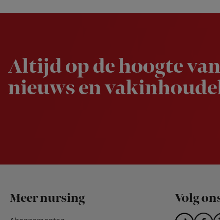
Newsletter
Altijd op de hoogte van
nieuws en vakinhoudel
Footer
Meer nursing
Volg on