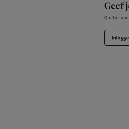
Geef j
Om te kunne
Inlogg