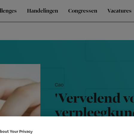
llenges
Handelingen
Congressen
Vacatures
Cao
'Vervelend v
verpleegkun
stinkt'
bout Your Privacy