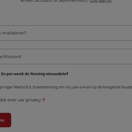
Al een account of abonnement?
Log dan in
 2x per week de Nursing nieuwsbrief
Springer Media B.V. toestemming om mij per e-mail op de hoogte te houde
?
tie over uw privacy