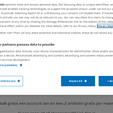
889
partners store and access personal data, like browsing data or unique identifiers, on
Accept enables tracking technologies to support the purposes shown under we and our 
 to provide. Selecting Reject All or withdrawing your consent will disable them. If tracker
Redactie Nursing
2 juni 2017
Auteur:
t and ads you see may not be as relevant to you. You can resurface this menu to chan
consent at any time by clicking the Manage Preferences link on the bottom of the webp
have effect within our Website. For more details, refer to our Privacy Policy.
Privacy Sta
ther not? Then we only place essential and statistical cookies, these do not record any
r partners process data to provide:
geolocation data. Actively scan device characteristics for identification. Store and/or ac
Personeel van ziekenhuis MST in Ensched
on a device. Personalised advertising and content, advertising and content measuremen
d services development.
bedrijfskleding.
ners (vendors)
Registreren
references
Reject All
I A
Ook mag er alleen nog maar een sigaret worden opgestoken tij
Wil je dit artikel lezen?
aak gratis een account aan en lees 2 artikelen gratis per maa