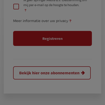
G
e
mij per e-mail op de hoogte te houden.
e
n
?
e
t
n
i
?
Meer informatie over uw privacy
t
t
i
e
t
l
e
l
?
Bekijk hier onze abonnementen