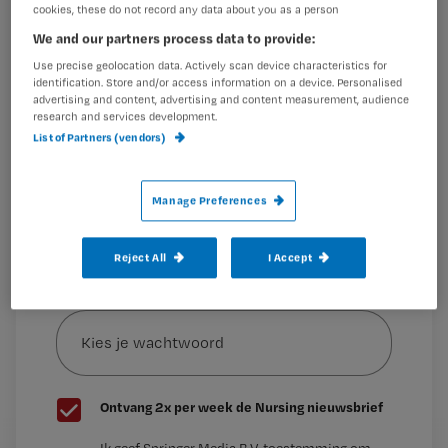
cookies, these do not record any data about you as a person
Wil je dit artikel lezen?
We and our partners process data to provide:
In de afgelopen jaren startten jaarlijks
Use precise geolocation data. Actively scan device characteristics for
Maak gratis een account aan en lees 2
…
identification. Store and/or access information on a device. Personalised
artikelen gratis per maand
advertising and content, advertising and content measurement, audience
research and services development.
Al een account of abonnement?
Log dan in
List of Partners (vendors)
Manage Preferences
Wat
is
Reject All
I Accept
je
e-
Kies
mailadres?
je
*
wachtwoord
G
Ontvang 2x per week de Nursing nieuwsbrief
e
Ik geef Springer Media B.V. toestemming om