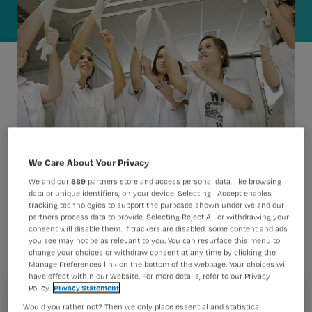
We Care About Your Privacy
De opleiding hbo-verpleegkunde
We and our
889
partners store and access personal data, like browsing
data or unique identifiers, on your device. Selecting I Accept enables
bestaat komend jaar 50 jaar en is op
tracking technologies to support the purposes shown under we and our
partners process data to provide. Selecting Reject All or withdrawing your
dit moment ongekend populair. De
consent will disable them. If trackers are disabled, some content and ads
you see may not be as relevant to you. You can resurface this menu to
keerzijde hiervan is een tekort aan
change your choices or withdraw consent at any time by clicking the
Manage Preferences link on the bottom of the webpage. Your choices will
stageplaatsen. Hoe moet dit verder in
have effect within our Website. For more details, refer to our Privacy
2022?
Policy.
Privacy Statement
Registreren
Would you rather not? Then we only place essential and statistical