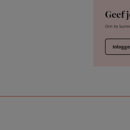
Geef j
Om te kunne
Inlogg