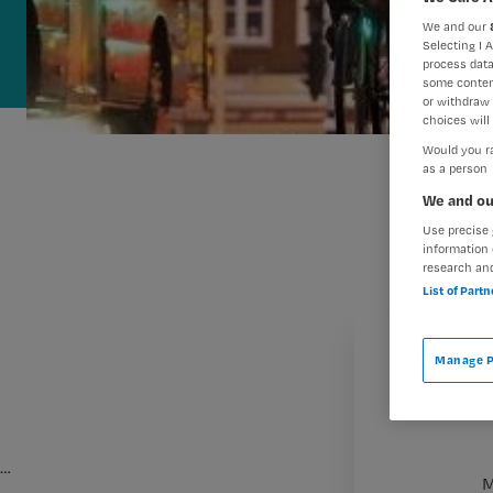
We and our
Selecting I 
process data
some conten
or withdraw 
choices will 
Would you ra
as a person
We and ou
Use precise 
information 
research an
List of Part
Manage P
…
M