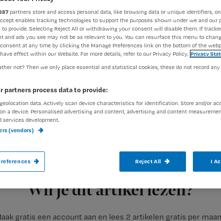
887
partners store and access personal data, like browsing data or unique identifiers, on
Accept enables tracking technologies to support the purposes shown under we and our 
 to provide. Selecting Reject All or withdrawing your consent will disable them. If tracker
Margot Hamel
16 juni 2017
Auteur:
t and ads you see may not be as relevant to you. You can resurface this menu to chan
consent at any time by clicking the Manage Preferences link on the bottom of the webp
have effect within our Website. For more details, refer to our Privacy Policy.
Privacy Sta
ther not? Then we only place essential and statistical cookies, these do not record any
r partners process data to provide:
geolocation data. Actively scan device characteristics for identification. Store and/or ac
De NZa onderzoekt welke kenmerken van c
on a device. Personalised advertising and content, advertising and content measuremen
uitgaven voor wijkverpleging. Een enquê
d services development.
ners (vendors)
een eerste indruk.
references
Reject All
I A
Registreren
Kun je voorspellen hoeveel professionele hulp iemand thuis n
Wil je dit artikel lezen?
aak gratis een account aan en lees 2 artikelen gratis per maa