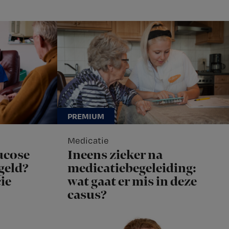
Medicatie
ucose
Ineens zieker na
geld?
medicatiebegeleiding:
ie
wat gaat er mis in deze
casus?