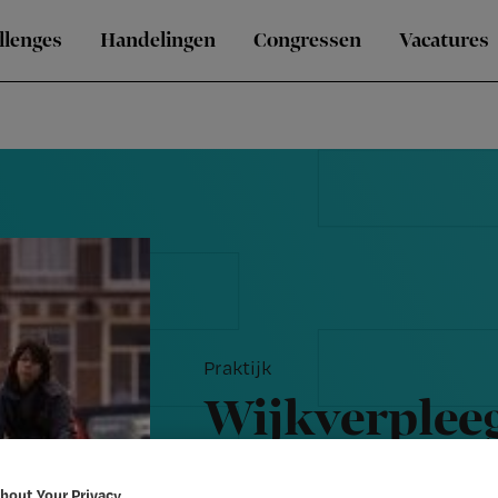
llenges
Handelingen
Congressen
Vacatures
Praktijk
Wijkverplee
mee over bek
bout Your Privacy