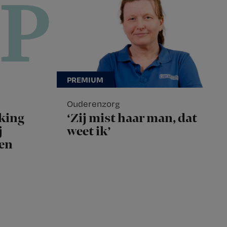
Ouderenzorg
king
‘Zij mist haar man, dat
j
weet ik’
len