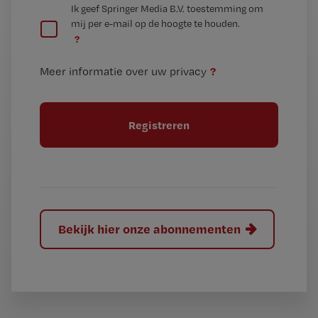
G
Ik geef Springer Media B.V. toestemming om
e
mij per e-mail op de hoogte te houden.
e
n
?
e
t
n
i
?
Meer informatie over uw privacy
t
t
i
e
t
l
e
l
?
Bekijk hier onze abonnementen