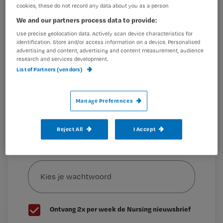
cookies, these do not record any data about you as a person
Wil je dit artikel lezen?
We and our partners process data to provide:
Wim wint een weekendtrip XL inclusief diner ter waarde
Use precise geolocation data. Actively scan device characteristics for
Maak gratis een account aan en lees 2
…
identification. Store and/or access information on a device. Personalised
advertising and content, advertising and content measurement, audience
artikelen gratis per maand
research and services development.
List of Partners (vendors)
Al een account of abonnement?
Log dan in
Manage Preferences
Wat
is
Reject All
I Accept
je
e-
Kies
mailadres?
je
*
wachtwoord
G
Ontvang 2x per week de Nursing nieuwsbrief
e