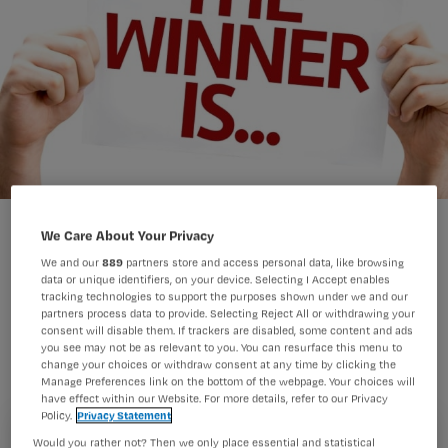
We Care About Your Privacy
We and our
889
partners store and access personal data, like browsing
data or unique identifiers, on your device. Selecting I Accept enables
tracking technologies to support the purposes shown under we and our
Verpleegkundige Wim de Wit (56) uit
partners process data to provide. Selecting Reject All or withdrawing your
consent will disable them. If trackers are disabled, some content and ads
Waddinxveen gaat er met de
you see may not be as relevant to you. You can resurface this menu to
hoofdprijs van de Nursing Challenge
change your choices or withdraw consent at any time by clicking the
Manage Preferences link on the bottom of the webpage. Your choices will
2017 vandoor. Hij laat daarmee ruim
have effect within our Website. For more details, refer to our Privacy
Policy.
Privacy Statement
2100 verpleegkundigen achter zich.
Would you rather not? Then we only place essential and statistical
Registreren