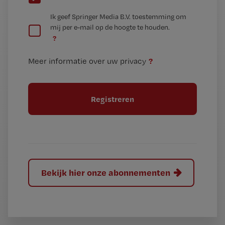
e
G
Ik geef Springer Media B.V. toestemming om
e
mij per e-mail op de hoogte te houden.
e
n
?
e
t
n
i
?
Meer informatie over uw privacy
t
t
i
e
t
l
e
l
?
Bekijk hier onze abonnementen