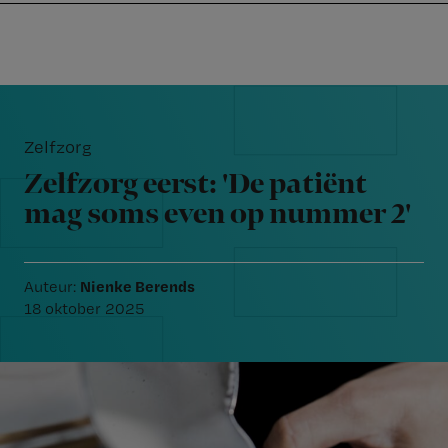
Nursing
W
Skip
Skip
Skip
voor
m
Inloggen
to
to
to
verpleegkundigen
wi
primary
main
footer
jo
navigation
content
Reader
st
Interactions
be
Zelfzorg
Zelfzorg eerst: 'De patiënt
mag soms even op nummer 2'
Nienke Berends
Auteur:
18 oktober 2025