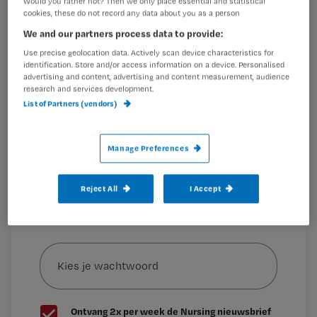
Would you rather not? Then we only place essential and statistical
en fit je werk te blijven doen. Ze
Registreren
cookies, these do not record any data about you as a person
schreven er een boek over en geven
We and our partners process data to provide:
Wil je dit artikel lezen?
hier alvast wat tips
Use precise geolocation data. Actively scan device characteristics for
identification. Store and/or access information on a device. Personalised
Maak gratis een account aan en lees 2
…
advertising and content, advertising and content measurement, audience
artikelen gratis per maand
research and services development.
List of Partners (vendors)
Al een account of abonnement?
Log dan in
Manage Preferences
Wat
Reject All
I Accept
is
je
e-
Kies
mailadres?
je
*
wachtwoord
G
Ontvang 2x per week de Nursing nieuwsbrief