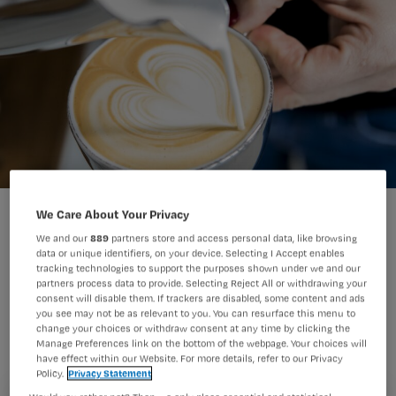
Het maken van een goede cappuccino vereist vakwerk van de
We Care About Your Privacy
barista.
We and our
889
partners store and access personal data, like browsing
ANP
Foto:
data or unique identifiers, on your device. Selecting I Accept enables
tracking technologies to support the purposes shown under we and our
partners process data to provide. Selecting Reject All or withdrawing your
consent will disable them. If trackers are disabled, some content and ads
Verpleegkundige, zet jezelf nou eens
you see may not be as relevant to you. You can resurface this menu to
op nummer 1! Dat is volgens docenten
change your choices or withdraw consent at any time by clicking the
Manage Preferences link on the bottom of the webpage. Your choices will
verpleegkunde Claudia Verkaart en
have effect within our Website. For more details, refer to our Privacy
Policy.
Privacy Statement
Marcelle Rittershaus nodig om gezond