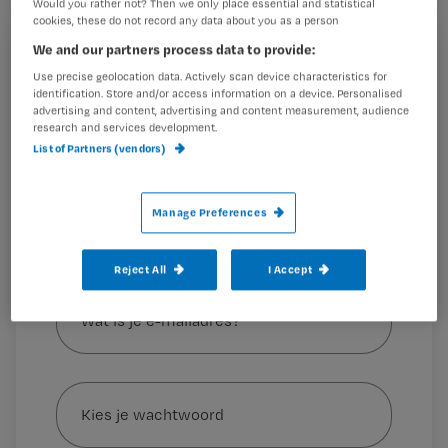
Would you rather not? Then we only place essential and statistical
van de Nederlandse Vereniging van
cookies, these do not record any data about you as a person
Ziekenhuizen (NVZ).
We and our partners process data to provide:
Registreren
Use precise geolocation data. Actively scan device characteristics for
Wil je dit artikel lezen?
identification. Store and/or access information on a device. Personalised
advertising and content, advertising and content measurement, audience
Vorig jaar liet
research and services development.
Maak gratis een account aan en lees 2
…
List of Partners (vendors)
artikelen gratis per maand
Al een account of abonnement?
Log dan in
Manage Preferences
Reject All
I Accept
Wat
is
je
e-
Kies
mailadres?
je
*
wachtwoord