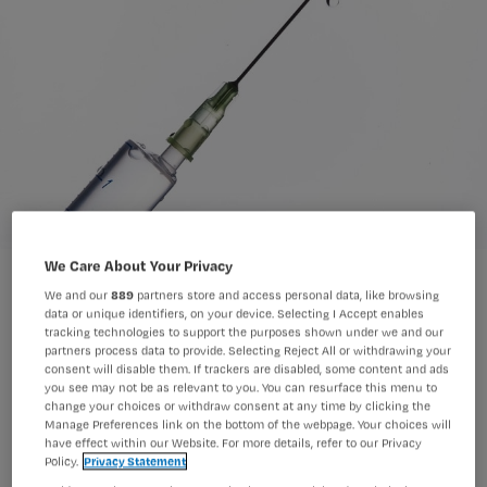
We Care About Your Privacy
We and our
889
partners store and access personal data, like browsing
data or unique identifiers, on your device. Selecting I Accept enables
tracking technologies to support the purposes shown under we and our
partners process data to provide. Selecting Reject All or withdrawing your
Het aantal ziekenhuismedewerkers
consent will disable them. If trackers are disabled, some content and ads
you see may not be as relevant to you. You can resurface this menu to
dat zich heeft laten vaccineren tegen
change your choices or withdraw consent at any time by clicking the
Manage Preferences link on the bottom of the webpage. Your choices will
de griep is dit jaar bijna het dubbele
have effect within our Website. For more details, refer to our Privacy
van vorig jaar. Dat blijkt uit een meting
Policy.
Privacy Statement