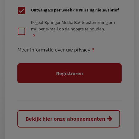
G
Ontvang 2x per week de Nursing nieuwsbrief
e
G
Ik geef Springer Media B.V. toestemming om
e
mij per e-mail op de hoogte te houden.
e
n
?
e
t
n
i
?
Meer informatie over uw privacy
t
t
i
e
t
l
e
l
?
Bekijk hier onze abonnementen