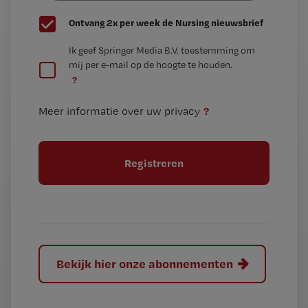
G
Ontvang 2x per week de Nursing nieuwsbrief
e
G
Ik geef Springer Media B.V. toestemming om
e
mij per e-mail op de hoogte te houden.
e
n
?
e
t
n
i
?
Meer informatie over uw privacy
t
t
i
e
t
l
e
l
?
Bekijk hier onze abonnementen