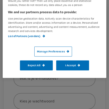
Would you rather not? Then we only place essential and statistical
expert Lex Tabak van branche
cookies, these do not record any data about you as a person
organisatie Solopartners.
We and our partners process data to provide:
Registreren
Use precise geolocation data. Actively scan device characteristics for
identification. Store and/or access information on a device. Personalised
Wil je dit artikel lezen?
advertising and content, advertising and content measurement, audience
Hoe populair is zzp’en voor verpleegkundigen nu?
research and services development.
Maak gratis een account aan en lees 2
…
List of Partners (vendors)
artikelen gratis per maand
Al een account of abonnement?
Log dan in
Manage Preferences
Reject All
I Accept
Wat
is
je
e-
Kies
mailadres?
je
*
wachtwoord