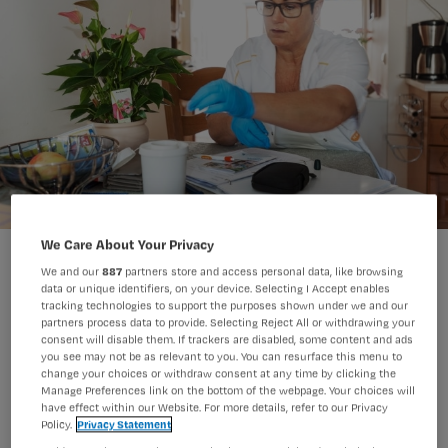
We Care About Your Privacy
We and our
887
partners store and access personal data, like browsing
data or unique identifiers, on your device. Selecting I Accept enables
tracking technologies to support the purposes shown under we and our
partners process data to provide. Selecting Reject All or withdrawing your
Zzp’en onder verpleegkundigen lijkt
consent will disable them. If trackers are disabled, some content and ads
you see may not be as relevant to you. You can resurface this menu to
populairder dan ooit. Maar is het wel
change your choices or withdraw consent at any time by clicking the
Manage Preferences link on the bottom of the webpage. Your choices will
zo verstandig om zelfstandige te
have effect within our Website. For more details, refer to our Privacy
worden? We vragen het aan zzp-
Policy.
Privacy Statement