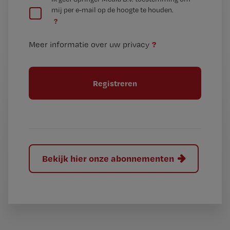
e
mij per e-mail op de hoogte te houden.
e
n
?
e
t
n
i
?
Meer informatie over uw privacy
t
t
i
e
t
l
e
l
?
Bekijk hier onze abonnementen