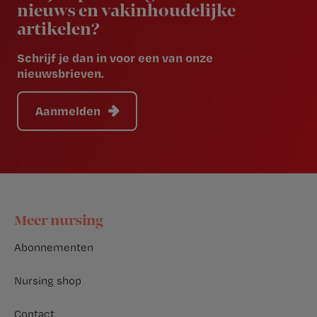
nieuws en vakinhoudelijke
artikelen?
Schrijf je dan in voor een van onze
nieuwsbrieven.
Aanmelden
Footer
Meer nursing
Abonnementen
Nursing shop
Contact