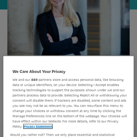
Nienke Dijkstra, verpleegkundige en
We Care About Your Privacy
gezondheidswetenschapper
We and our
889
partners store and access personal data, like browsing
data or unique identifiers, on your device. Selecting I Accept enables
promoveert op 21 juni op de rol van
tracking technologies to support the purposes shown under we and our
partners process data to provide. Selecting Reject All or withdrawing your
wijkverpleging op het gebied van
consent will disable them. If trackers are disabled, some content and ads
you see may not be as relevant to you. You can resurface this menu to
medicatie, aan de Universiteit Utrecht.
change your choices or withdraw consent at any time by clicking the
Manage Preferences link on the bottom of the webpage. Your choices will
have effect within our Website. For more details, refer to our Privacy
Policy.
Privacy Statement
Registreren
Would you rather not? Then we only place essential and statistical