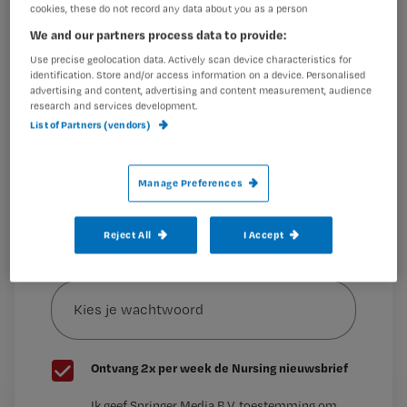
1 Bij
oudere patiënten gaat het met
cookies, these do not record any data about you as a person
Wil je dit artikel lezen?
medicatie
vaak niet goed, staat
We and our partners process data to provide:
Use precise geolocation data. Actively scan device characteristics for
Maak gratis een account aan en lees 2
…
identification. Store and/or access information on a device. Personalised
artikelen gratis per maand
advertising and content, advertising and content measurement, audience
research and services development.
Al een account of abonnement?
Log dan in
List of Partners (vendors)
Manage Preferences
Wat
is
je
Reject All
I Accept
e-
Kies
mailadres?
je
*
wachtwoord
G
Ontvang 2x per week de Nursing nieuwsbrief
e
G
Ik geef Springer Media B.V. toestemming om