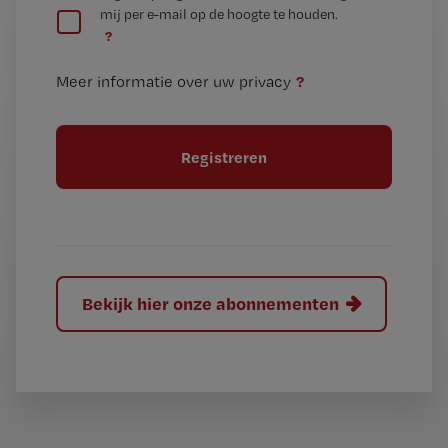
mij per e-mail op de hoogte te houden.
e
n
?
e
t
n
i
?
Meer informatie over uw privacy
t
t
i
e
t
l
e
l
?
Bekijk hier onze abonnementen