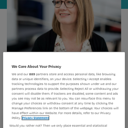
We Care About Your Privacy
De Hogeschool Arnhem Nijmegen
We and our
889
partners store and access personal data, like browsing
kreeg de ‘Kwakzalverprijs’ voor twee
data or unique identifiers, on your device. Selecting I Accept enables
opleidingen. Nursing vroeg de mening
tracking technologies to support the purposes shown under we and our
partners process data to provide. Selecting Reject All or withdrawing your
van Marion Giesberts, opleider, trainer
consent will disable them. If trackers are disabled, some content and ads
you see may not be as relevant to you. You can resurface this menu to
en adviseur voor de post-hbo-
change your choices or withdraw consent at any time by clicking the
Manage Preferences link on the bottom of the webpage. Your choices will
opleidingen van HAN VDO in het
have effect within our Website. For more details, refer to our Privacy
domein van pijn, palliatieve en
Policy.
Privacy Statement
Registreren
Would you rather not? Then we only place essential and statistical
complementaire zorg.