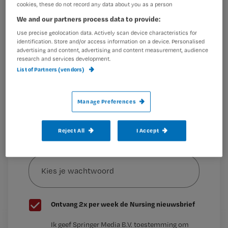
cookies, these do not record any data about you as a person
Wil je dit artikel lezen?
We and our partners process data to provide:
Maak gratis een account aan en lees 2
…
Use precise geolocation data. Actively scan device characteristics for
identification. Store and/or access information on a device. Personalised
artikelen gratis per maand
advertising and content, advertising and content measurement, audience
research and services development.
Al een account of abonnement?
Log dan in
List of Partners (vendors)
Manage Preferences
Wat
is
je
Reject All
I Accept
e-
Kies
mailadres?
je
*
wachtwoord
G
Ontvang 2x per week de Nursing nieuwsbrief
e
G
Ik geef Springer Media B.V. toestemming om
e