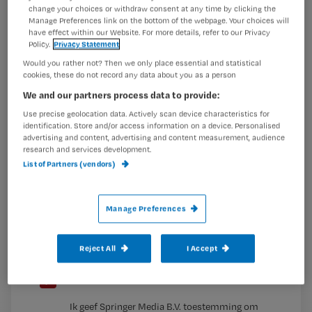
Wil je dit artikel lezen?
change your choices or withdraw consent at any time by clicking the
V&VN trok naar de Volkskrant:
‘Kabinet doet te weinig om
Manage Preferences link on the bottom of the webpage. Your choices will
het personeelstekort
have effect within our Website. For more details, refer to our Privacy
Maak gratis een account aan en lees 2
…
Policy.
Privacy Statement
artikelen gratis per maand
Would you rather not? Then we only place essential and statistical
cookies, these do not record any data about you as a person
Al een account of abonnement?
Log dan in
We and our partners process data to provide:
Use precise geolocation data. Actively scan device characteristics for
identification. Store and/or access information on a device. Personalised
advertising and content, advertising and content measurement, audience
Wat
research and services development.
is
List of Partners (vendors)
je
e-
Kies
Manage Preferences
mailadres?
je
*
wachtwoord
Reject All
I Accept
G
Ontvang 2x per week de Nursing nieuwsbrief
e
G
Ik geef Springer Media B.V. toestemming om
e