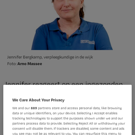
Jennifer Bergkamp, verpleegkundige in de wijk
Arno Massee
Foto:
Jennifer reageert op een ingezonden
stuk van V&VN in De Volkskrant. ‘Een
We Care About Your Privacy
beroepsvereniging zou het vak
We and our
889
partners store and access personal data, like browsing
moeten bewaken, maar er gebeurt iets
data or unique identifiers, on your device. Selecting I Accept enables
anders.’
tracking technologies to support the purposes shown under we and our
partners process data to provide. Selecting Reject All or withdrawing your
Registreren
consent will disable them. If trackers are disabled, some content and ads
you see may not be as relevant to you. You can resurface this menu to