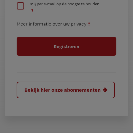
mij per e-mail op de hoogte te houden.
e
n
?
e
t
n
i
?
Meer informatie over uw privacy
t
t
i
e
t
l
e
l
?
Bekijk hier onze abonnementen