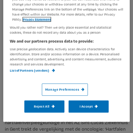
‘Het is een misvatting dat hartfalen prognostisch een
change your choices or withdraw consent at any time by clicking the
Manage Preferences link on the bottom of the webpage. Your choices will
minder ernstige ziekte is dan sommige vormen van
have effect within our Website. For more details, refer to our Privacy
kanker, zegt ze. ‘Vaak is een oncologische prognose beter
Policy.
Privacy Statement
te markeren. Dat wil zeggen: bij kanker kunnen we in veel
Would you rather not? Then we only place essential and statistical
gevallen beter voorspellen hoe lang iemand nog te leven
cookies, these do not record any data about you as a person
heeft.
We and our partners process data to provide:
Bij hartfalen is dat minder goed in te schatten.
Use precise geolocation data. Actively scan device characteristics for
identification. Store and/or access information on a device. Personalised
Tegelijkertijd heeft de ziekte een grote invloed op de
advertising and content, advertising and content measurement, audience
kwaliteit van leven. Zeker in de palliatieve fase zien we
research and services development.
dat er frequente heropnames nodig zijn in een kort
List of Partners (vendors)
tijdsbestek en dat de kwaliteit van leven afneemt.’ (Lees
hier meer over
het herkennen van palliatieve behoeften
bij hartfalen
.)
Manage Preferences
Te weinig herkend
Reject All
I Accept
Ook haar Vlaamse collega Christel Michiels,
hartfalenverpleegkundige in het AZ Sint-Lucas Ziekenhuis
in Gent trekt de vergelijking met de oncologie: ‘Hartfalen