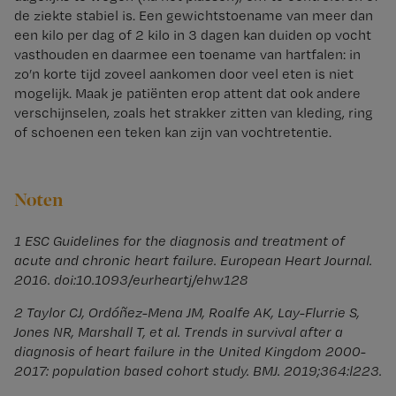
de ziekte stabiel is. Een gewichtstoename van meer dan
een kilo per dag of 2 kilo in 3 dagen kan duiden op vocht
vasthouden en daarmee een toename van hartfalen: in
zo’n korte tijd zoveel aankomen door veel eten is niet
mogelijk. Maak je patiënten erop attent dat ook andere
verschijnselen, zoals het strakker zitten van kleding, ring
of schoenen een teken kan zijn van vochtretentie.
Noten
1 ESC Guidelines for the diagnosis and treatment of
acute and chronic heart failure. European Heart Journal.
2016. doi:10.1093/eurheartj/ehw128
2 Taylor CJ, Ordóñez-Mena JM, Roalfe AK, Lay-Flurrie S,
Jones NR, Marshall T, et al. Trends in survival after a
diagnosis of heart failure in the United Kingdom 2000-
2017: population based cohort study. BMJ. 2019;364:l223.