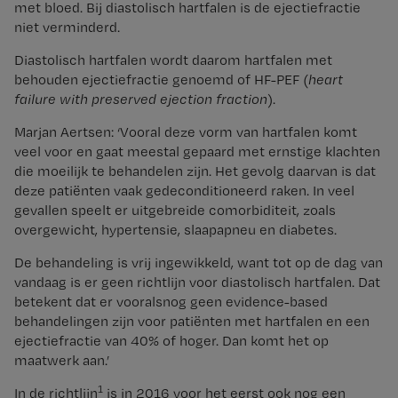
met bloed. Bij diastolisch hartfalen is de ejectiefractie
niet verminderd.
Diastolisch hartfalen wordt daarom hartfalen met
behouden ejectiefractie genoemd of HF-PEF (
heart
failure with preserved ejection fraction
).
Marjan Aertsen: ‘Vooral deze vorm van hartfalen komt
veel voor en gaat meestal gepaard met ernstige klachten
die moeilijk te behandelen zijn. Het gevolg daarvan is dat
deze patiënten vaak gedeconditioneerd raken. In veel
gevallen speelt er uitgebreide comorbiditeit, zoals
overgewicht, hypertensie, slaapapneu en diabetes.
De behandeling is vrij ingewikkeld, want tot op de dag van
vandaag is er geen richtlijn voor diastolisch hartfalen. Dat
betekent dat er vooralsnog geen evidence-based
behandelingen zijn voor patiënten met hartfalen en een
ejectiefractie van 40% of hoger. Dan komt het op
maatwerk aan.’
1
In de richtlijn
is in 2016 voor het eerst ook nog een