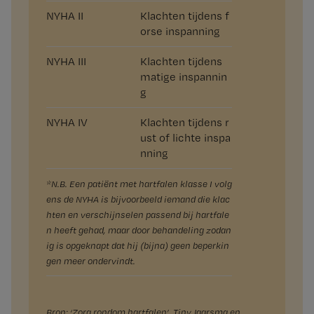
NYHA II
Klachten tijdens f
orse inspanning
NYHA III
Klachten tijdens
matige inspannin
g
NYHA IV
Klachten tijdens r
ust of lichte inspa
nning
*N.B. Een patiënt met hartfalen klasse I volg
ens de NYHA is bijvoorbeeld iemand die klac
hten en verschijnselen passend bij hartfale
n heeft gehad, maar door behandeling zodan
ig is opgeknapt dat hij (bijna) geen beperkin
gen meer ondervindt.
Bron: ‘Zorg rondom hartfalen’, Tiny Jaarsma en