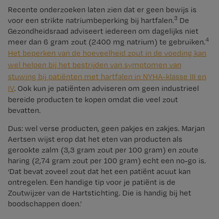
Recente onderzoeken laten zien dat er geen bewijs is
3
voor een strikte natriumbeperking bij hartfalen.
De
Gezondheidsraad adviseert iedereen om dagelijks niet
4
meer dan 6 gram zout (2400 mg natrium) te gebruiken.
Het beperken van de hoeveelheid zout in de voeding kan
wel helpen bij het bestrijden van symptomen van
stuwing bij patiënten met hartfalen in NYHA-klasse III en
IV
. Ook kun je patiënten adviseren om geen industrieel
bereide producten te kopen omdat die veel zout
bevatten.
Dus: wel verse producten, geen pakjes en zakjes. Marjan
Aertsen wijst erop dat het eten van producten als
gerookte zalm (3,3 gram zout per 100 gram) en zoute
haring (2,74 gram zout per 100 gram) echt een no-go is.
‘Dat bevat zoveel zout dat het een patiënt acuut kan
ontregelen. Een handige tip voor je patiënt is de
Zoutwijzer van de Hartstichting. Die is handig bij het
boodschappen doen.’