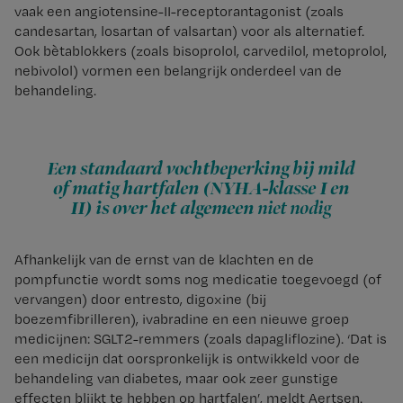
vaak een angiotensine-II-receptorantagonist (zoals
candesartan, losartan of valsartan) voor als alternatief.
Ook bètablokkers (zoals bisoprolol, carvedilol, metoprolol,
nebivolol) vormen een belangrijk onderdeel van de
behandeling.
Een standaard vochtbeperking bij mild
of matig hartfalen (NYHA-klasse I en
II) is over het algemeen
niet nodig
Afhankelijk van de ernst van de klachten en de
pompfunctie wordt soms nog medicatie toegevoegd (of
vervangen) door entresto, digoxine (bij
boezemfibrilleren), ivabradine en een nieuwe groep
medicijnen: SGLT2-remmers (zoals dapagliflozine). ‘Dat is
een medicijn dat oorspronkelijk is ontwikkeld voor de
behandeling van diabetes, maar ook zeer gunstige
effecten blijkt te hebben op hartfalen’, meldt Aertsen.