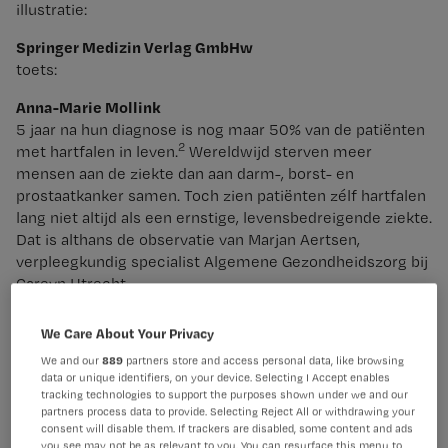
illustratie:
Springer Medizin Verlag GmbHw
toets:
Anna-Marie Mollink
5 jaar na hun diagnose is nog maar 50% van de patiënten
2
met hartfalen in leven.
Wereldwijd sterven meer
mensen aan de ziekte dan aan darm-, borst- en
prostaatkanker samen. Toch zien patiënten zélf hartfalen
lang niet altijd als een ernstige, levensbedreigende ziekte.
Dat is althans de observatie van Marjan Aertsen,
verpleegkundig specialist Algemene Gezondheidszorg bij
Careyn Utrecht.
We Care About Your Privacy
We and our
889
partners store and access personal data, like browsing
Dit artikel vind je ook in Nursing-magazine juli-
data or unique identifiers, on your device. Selecting I Accept enables
augustus 2021 (verschijning: 2 juli 2021)
tracking technologies to support the purposes shown under we and our
partners process data to provide. Selecting Reject All or withdrawing your
consent will disable them. If trackers are disabled, some content and ads
you see may not be as relevant to you. You can resurface this menu to