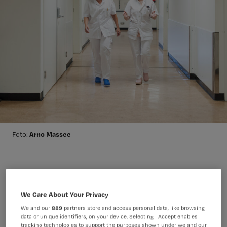
Arno Massee
Foto:
Lees verder:
We Care About Your Privacy
Zo bereken je hoe de nieuwe cao je bruto
We and our
889
partners store and access personal data, like browsing
oplevert
data or unique identifiers, on your device. Selecting I Accept enables
tracking technologies to support the purposes shown under we and our