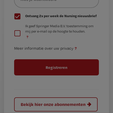
wachtwoord
G
Ontvang 2x per week de Nursing nieuwsbrief
e
G
Ik geef Springer Media B.V. toestemming om
e
mij per e-mail op de hoogte te houden.
e
n
?
e
t
n
i
?
Meer informatie over uw privacy
t
t
i
e
t
l
e
l
?
Bekijk hier onze abonnementen