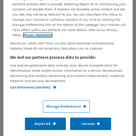
partners process data to provide. Selecting Reject All or withdrawing your
consent will disable them. If trackers are disabled, some content and ads
you see may not be as relevant to you. You can resurface this menu to
change your choices or withdraw consent at any time by clicking the
De vakbonden en algemene
Manage Preferences link on the bottom of the webpage. Your choices will
have effect within our Website. For more details, refer to our Privacy
ziekenhuizen bereikten een
Policy.
Privacy Statement
onderhandelingsresultaat voor de
Would you rather not? Then we only place essential and statistical
cookies, these do not record any data about you as a person
nieuwe
cao ziekenhuizen 2023
. Wat
We and our partners process data to provide:
verandert er voor jou als
Use precise geolocation data. Actively scan device characteristics for
verpleegkundige?
identification. Store and/or access information on a device. Personalised
advertising and content, advertising and content measurement, audience
research and services development.
List of Partners (vendors)
Manage Preferences
Reject All
I Accept