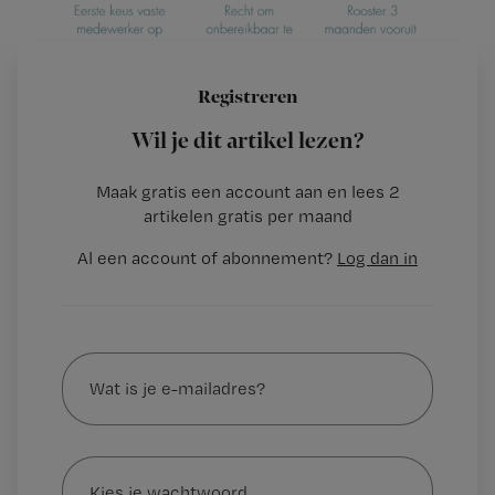
Registreren
Wil je dit artikel lezen?
1.
Maak gratis een account aan en lees 2
…
artikelen gratis per maand
Al een account of abonnement?
Log dan in
Wat
is
je
e-
Kies
mailadres?
je
*