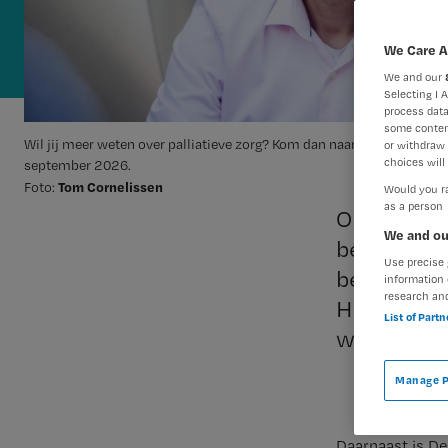
We Care A
We and our
Selecting I 
process data
some conten
Wil jij meer weten over palliatieve zorg? Kom dan naar het Jaarcongre
or withdraw 
choices will 
september 2026.
Tom Cornelissen
Foto:
Would you ra
as a person
Oma gaat o
We and ou
bedremmeld
Use precise 
begeleid je
information 
research an
Hosson sch
List of Part
wees duide
Manage P
Daarnaast is D