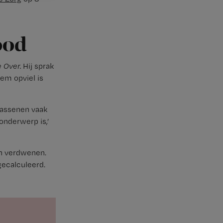
ood
 Over.
Hij sprak
em opviel is
lwassenen vaak
onderwerp is,’
ven verdwenen.
gecalculeerd.