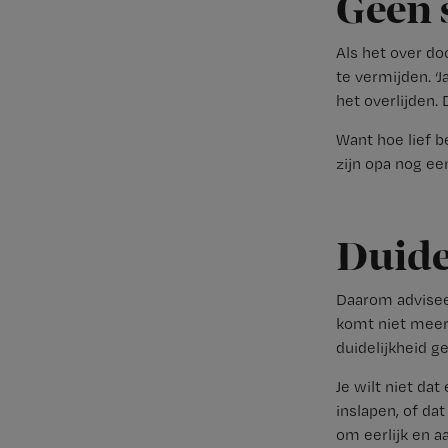
Geen 
Als het over do
te vermijden. ‘
het overlijden. 
Want hoe lief b
zijn opa nog ee
Duide
Daarom adviseert
komt niet meer 
duidelijkheid ge
Je wilt niet da
inslapen, of da
om eerlijk en aa