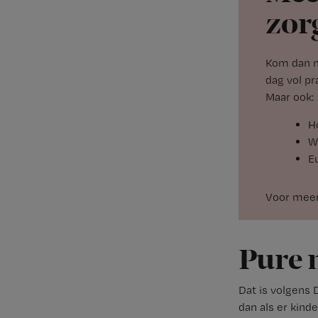
zor
Kom dan 
dag vol pr
Maar ook:
H
W
E
Voor meer
Pure 
Dat is volgens 
dan als er kind