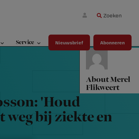
Zoeken
Wa
Inloggen
ma
wij
jou
Service
Nieuwsbrief
Abonneren
ste
bet
About
Merel
Flikweert
osson: 'Houd
 weg bij ziekte en