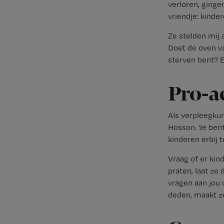
verloren, ginge
vriendje: kinder
Ze stelden mij 
Doet de oven va
sterven bent? E
Pro-a
Als verpleegku
Hosson. ‘Je ben
kinderen erbij t
Vraag of er kin
praten, laat z
vragen aan jou 
deden, maakt ze 