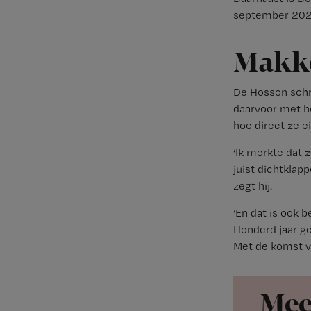
september 2026
Makke
De Hosson schr
daarvoor met he
hoe direct ze eig
‘Ik merkte dat 
juist dichtklap
zegt hij.
‘En dat is ook 
Honderd jaar g
Met de komst va
Mee