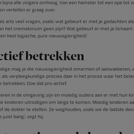
n bijna alle vingers omhoog. Van een hamster tot een opa tot z
en vertellen er graag over.
als arts veel vragen, zoals: wat gebeurt er met je gedachten al
n het crematorium geen pijn? Wat gebeurt er met je lichaam a
en heel logische, pure nieuwsgierigheid.’
ctief betrekken
ndige mag je die nieuwsgierigheid omarmen of aanwakkeren, v
t als verpleegkundige precies daar in het proces waar het bela
e betrekken. Doe dat pro-actief.
deren in de omgeving zijn en moedig ouders aan er met hun ki
e de kinderen uitnodigen om langs te komen. Moedig kinderen 
of de dokter te stellen. Ze weghouden, zoals we de laatste dec
juist bang’, zegt hij.