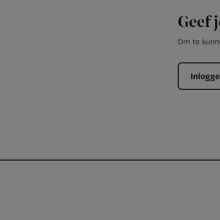
Geef j
Om te kunne
Inlogg