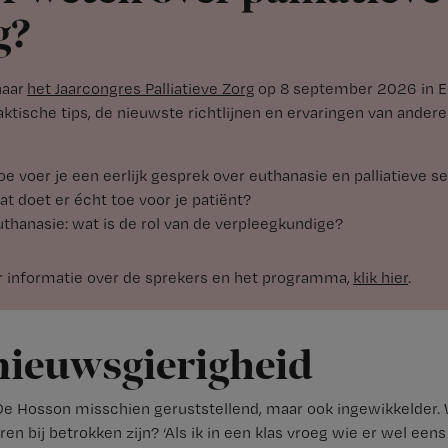
g?
naar
het Jaarcongres Palliatieve Zorg
op 8 september 2026 in E
aktische tips, de nieuwste richtlijnen en ervaringen van andere 
oe voer je een eerlijk gesprek over euthanasie en palliatieve s
at doet er écht toe voor je patiënt?
uthanasie: wat is de rol van de verpleegkundige?
 informatie over de sprekers en het programma,
klik hier
.
nieuwsgierigheid
De Hosson misschien geruststellend, maar ook ingewikkelder. 
eren bij betrokken zijn? ‘Als ik in een klas vroeg wie er wel ee