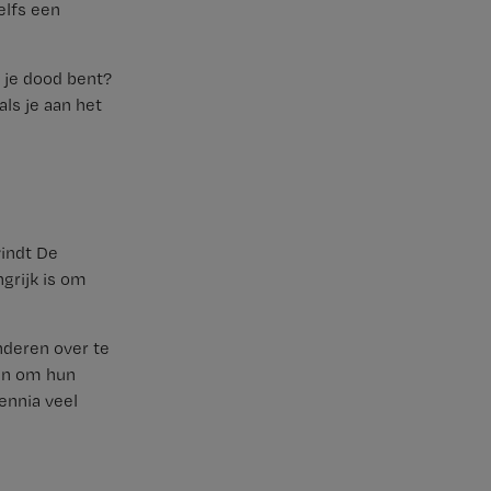
elfs een
s je dood bent?
ls je aan het
indt De
ngrijk is om
nderen over te
aan om hun
ennia veel