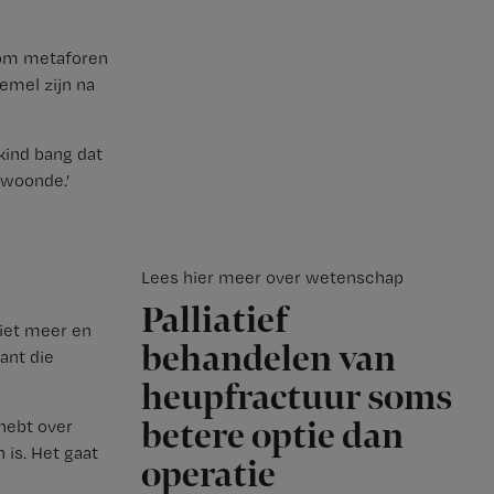
k om metaforen
emel zijn na
kind bang dat
 woonde.’
Lees hier meer over wetenschap
Palliatief
niet meer en
behandelen van
ant die
heupfractuur soms
 hebt over
betere optie dan
 is. Het gaat
operatie