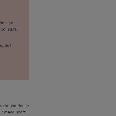
de. Een
collega’s.
edatie?
Want wat doe je
ns iemand heeft