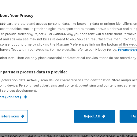
bout Your Privacy
Merel Flikweert
11 juni 2026
Auteur:
889
partners store and access personal data, like browsing data or unique identifiers, on
Accept enables tracking technologies to support the purposes shown under we and our 
 to provide. Selecting Reject All or withdrawing your consent will disable them. If tracker
t and ads you see may not be as relevant to you. You can resurface this menu to chan
s Palliatieve Zorg op 8
consent at any time by clicking the Manage Preferences link on the bottom of the webp
have effect within our Website. For more details, refer to our Privacy Policy.
Privacy Sta
ther not? Then we only place essential and statistical cookies, these do not record any
verlijden. Haar kleinzoon van zes staat
r partners process data to provide:
 naast haar en kijkt vragend naar je op.
geolocation data. Actively scan device characteristics for identification. Store and/or ac
 kinderen in zo’n situatie? Palliatief arts 
on a device. Personalised advertising and content, advertising and content measuremen
d services development.
reef er een boek over en geeft tips. De ee
ners (vendors)
lijk!
references
Reject All
I A
e Hosson ook een van de sprekers op
het Jaarcongres Palliatie