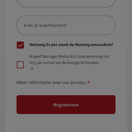
je
e-
Kies
mailadres?
je
*
wachtwoord
G
Ontvang 2x per week de Nursing nieuwsbrief
e
G
Ik geef Springer Media B.V. toestemming om
e
mij per e-mail op de hoogte te houden.
e
n
?
e
t
n
i
?
Meer informatie over uw privacy
t
t
i
e
t
l
e
l
?