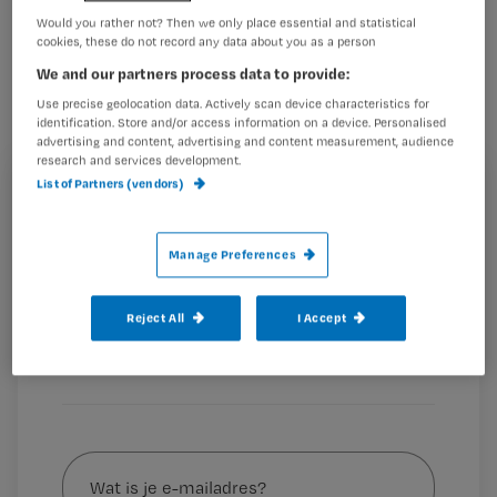
De redactie van Nursing nodigt alle
Would you rather not? Then we only place essential and statistical
cookies, these do not record any data about you as a person
verpleegkundigen (ook studenten) uit
We and our partners process data to provide:
om ideeën voor artikelen in te sturen
Use precise geolocation data. Actively scan device characteristics for
en/of zelf artikelen aan te leveren.
identification. Store and/or access information on a device. Personalised
advertising and content, advertising and content measurement, audience
research and services development.
List of Partners (vendors)
Registreren
Dat kunnen bijvoorbeeld
gastblogs
zijn, praktijkcasussen,
Wil je dit artikel lezen?
achtergrondverhalen of uitwerkingen van
Manage Preferences
verplegingswetenschappelijk onderzoek.
Maak gratis een account aan en lees 2
…
artikelen gratis per maand
Reject All
I Accept
Al een account of abonnement?
Log dan in
Wat
is