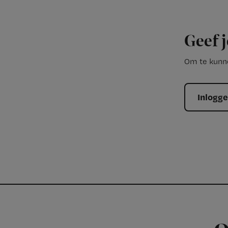
Geef j
Om te kunne
Inlogg