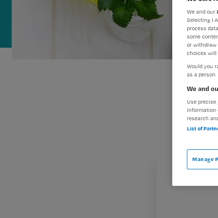
We and our
Selecting I 
process data
some conten
or withdraw 
choices will 
Would you ra
as a person
We and ou
Use precise 
information 
research an
List of Part
Manage P