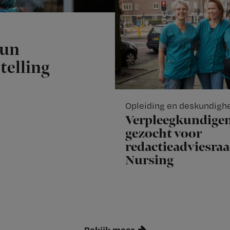
hun
telling
Opleiding en deskundigh
Verpleegkundige
gezocht voor
redactieadviesra
Nursing
Bekijk meer