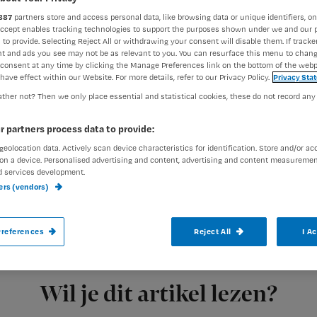
887
partners store and access personal data, like browsing data or unique identifiers, on
Accept enables tracking technologies to support the purposes shown under we and our 
 to provide. Selecting Reject All or withdrawing your consent will disable them. If tracker
Annet Maseland
6 april 2018
Auteur:
t and ads you see may not be as relevant to you. You can resurface this menu to chan
consent at any time by clicking the Manage Preferences link on the bottom of the webp
have effect within our Website. For more details, refer to our Privacy Policy.
Privacy Sta
ther not? Then we only place essential and statistical cookies, these do not record any
r partners process data to provide:
geolocation data. Actively scan device characteristics for identification. Store and/or ac
De Vereniging tegen de Kwakzalverij hee
on a device. Personalised advertising and content, advertising and content measuremen
‘complementaire zorg’ van de Hogeschoo
d services development.
ners (vendors)
‘kwakopleiding’ bestempeld. Volgens de H
actuele wetenschappelijke inzichten.
references
Reject All
I A
Registreren
De Hogeschool
Wil je dit artikel lezen?