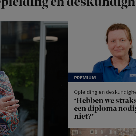
pleiding en deskundigh
Opleiding en deskundigh
‘Hebben we strak
een diploma nodi
niet?’