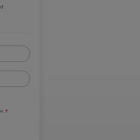
nd
?
n.