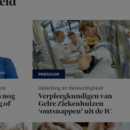
eid
eid
Opleiding en deskundigheid
s nog
Verpleegkundigen van
g of
Gelre Ziekenhuizen
‘ontsnappen’ uit de IC