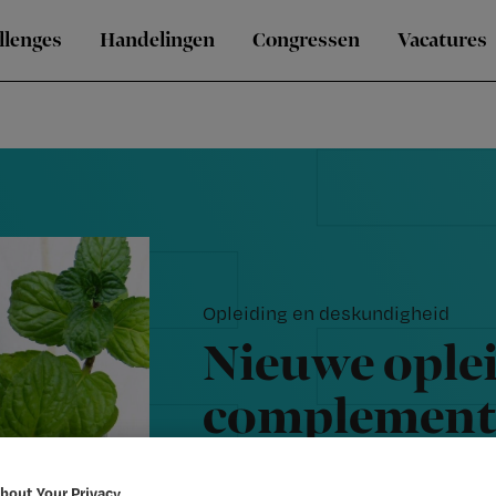
llenges
Handelingen
Congressen
Vacatures
Opleiding en deskundigheid
Nieuwe ople
complementa
vuur
bout Your Privacy