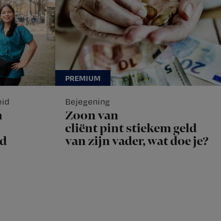
eid
Bejegening
n
Zoon van
cliënt pint stiekem geld
ad
van zijn vader, wat doe je?