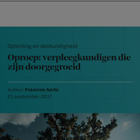
Nursing
W
Skip
Skip
Skip
voor
m
Inloggen
to
to
to
verpleegkundigen
wi
primary
main
footer
jo
navigation
content
Reader
st
Interactions
be
Opleiding en deskundigheid
Oproep: verpleegkundigen die
zijn doorgegroeid
Francine Aarts
Auteur:
21 september 2017