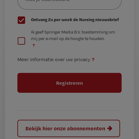
wachtwoord
G
Ontvang 2x per week de Nursing nieuwsbrief
e
G
Ik geef Springer Media B.V. toestemming om
e
mij per e-mail op de hoogte te houden.
e
n
?
e
t
n
i
?
Meer informatie over uw privacy
t
t
i
e
t
l
e
l
?
Bekijk hier onze abonnementen