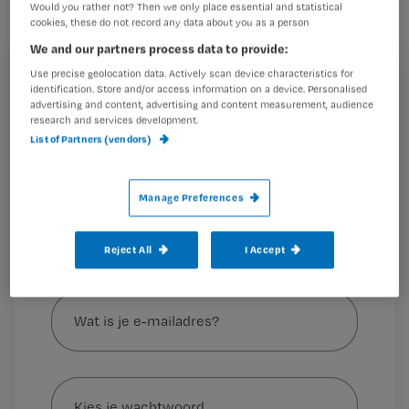
Would you rather not? Then we only place essential and statistical
cookies, these do not record any data about you as a person
We and our partners process data to provide:
Wie zoeken we?
Use precise geolocation data. Actively scan device characteristics for
Registreren
identification. Store and/or access information on a device. Personalised
advertising and content, advertising and content measurement, audience
Wil je dit artikel lezen?
We zijn op zoek naar verpleegkundigen of verpleegkundig
research and services development.
specialisten,
List of Partners (vendors)
Maak gratis een account aan en lees 2
…
artikelen gratis per maand
Manage Preferences
Al een account of abonnement?
Log dan in
Reject All
I Accept
Wat
is
je
e-
Kies
mailadres?
je
*