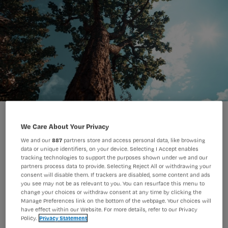
We Care About Your Privacy
We and our
887
partners store and access personal data, like browsing
data or unique identifiers, on your device. Selecting I Accept enables
Nursing is op zoek naar ‘doorgroeiers’
tracking technologies to support the purposes shown under we and our
partners process data to provide. Selecting Reject All or withdrawing your
in de zorg. Ben jij doorgegroeid,
consent will disable them. If trackers are disabled, some content and ads
you see may not be as relevant to you. You can resurface this menu to
bijvoorbeeld van helpende naar
change your choices or withdraw consent at any time by clicking the
verpleegkundige, of van mbo-v naar
Manage Preferences link on the bottom of the webpage. Your choices will
have effect within our Website. For more details, refer to our Privacy
verpleegkundig specialist?
Policy.
Privacy Statement