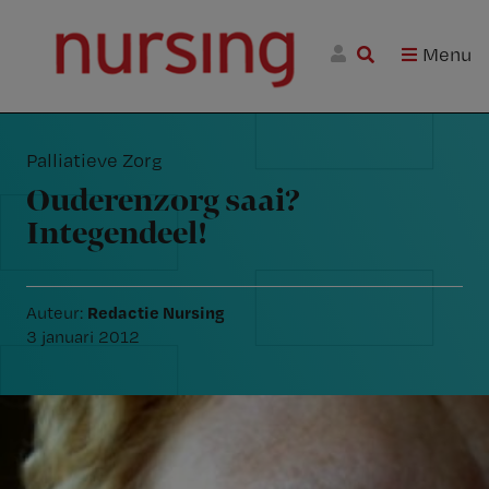
Skip
Skip
Skip
Nursing.nl
to
to
to
|
Menu
Nursing
W
primary
main
footer
voor
m
Inloggen
navigation
content
verpleegkundigen
Reader
wi
Interactions
jo
Palliatieve Zorg
st
be
Ouderenzorg saai?
Integendeel!
Redactie Nursing
Auteur:
3 januari 2012