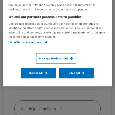
hun keuze voor de differentiatie hbo-
Would you rather not? Then we only place essential and statistical
cookies, these do not record any data about you as a person
Verpleegkundige Gerontologie en
We and our partners process data to provide:
Geriatrie (HBO-VGG).
Use precise geolocation data. Actively scan device characteristics for
identification. Store and/or access information on a device. Personalised
advertising and content, advertising and content measurement, audience
research and services development.
Registreren
List of Partners (vendors)
Binnen twee jaar 240 afgestudeerde HBO-
Wil je dit artikel lezen?
verpleegkundigen gerontologie-geriatrie (HBO-VGG’ers)
aan het werk krijgen in de verpleeghuiszorg,
Manage Preferences
Maak gratis een account aan en lees 2
…
artikelen gratis per maand
Reject All
I Accept
Al een account of abonnement?
Log dan in
Wat
is
je