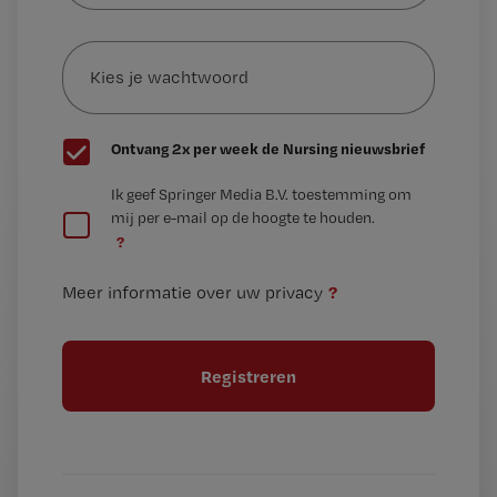
e-
Kies
mailadres?
je
*
wachtwoord
G
Ontvang 2x per week de Nursing nieuwsbrief
e
G
Ik geef Springer Media B.V. toestemming om
e
mij per e-mail op de hoogte te houden.
e
n
?
e
t
n
i
?
Meer informatie over uw privacy
t
t
i
e
t
l
e
l
?