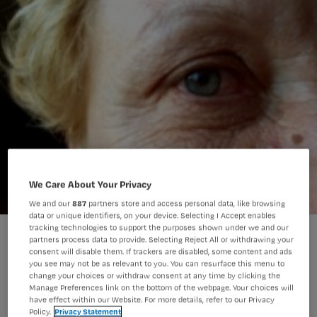
We Care About Your Privacy
We and our
887
partners store and access personal data, like browsing
data or unique identifiers, on your device. Selecting I Accept enables
tracking technologies to support the purposes shown under we and our
Ouderenzorg saai? Integendeel!
partners process data to provide. Selecting Reject All or withdrawing your
consent will disable them. If trackers are disabled, some content and ads
you see may not be as relevant to you. You can resurface this menu to
change your choices or withdraw consent at any time by clicking the
Vijf studenten hbo-v van de Saxion
Manage Preferences link on the bottom of the webpage. Your choices will
have effect within our Website. For more details, refer to our Privacy
Hogeschool in Enschede motiveren
Policy.
Privacy Statement