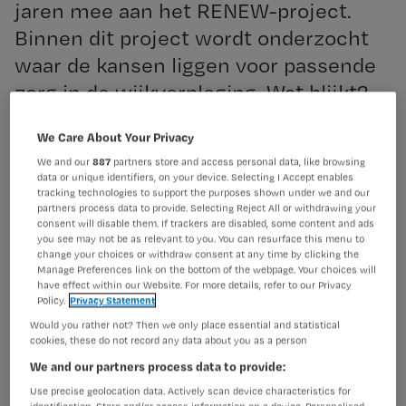
jaren mee aan het RENEW-project.
Binnen dit project wordt onderzocht
waar de kansen liggen voor passende
zorg in de wijkverpleging. Wat blijkt?
Kansen genoeg!
We Care About Your Privacy
We and our
887
partners store and access personal data, like browsing
data or unique identifiers, on your device. Selecting I Accept enables
Het project komt voort uit de
Beter Laten lijst
en heeft
tracking technologies to support the purposes shown under we and our
inmiddels meerdere resultaten opgeleverd. Deze
partners process data to provide. Selecting Reject All or withdrawing your
resultaten legt Wendt samen met Marieke Sengers
consent will disable them. If trackers are disabled, some content and ads
you see may not be as relevant to you. You can resurface this menu to
uitgebreid toe op
het congres Passende zorg door
change your choices or withdraw consent at any time by clicking the
verpleegkundigen & verzorgenden op 3 december in Ede
.
Manage Preferences link on the bottom of the webpage. Your choices will
have effect within our Website. For more details, refer to our Privacy
Policy.
Privacy Statement
Heb jij zelf als wijkverpleegkundige
Would you rather not? Then we only place essential and statistical
vaak te maken gehad met passende
cookies, these do not record any data about you as a person
zorg?
We and our partners process data to provide:
Use precise geolocation data. Actively scan device characteristics for
‘Passende zorg is geen nieuw concept, zeker niet binnen