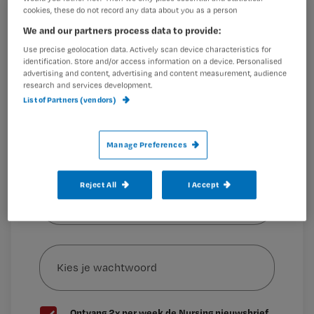
cookies, these do not record any data about you as a person
was in 1972 een van de eersten die de
Registreren
We and our partners process data to provide:
opleiding volgde. Hij ziet vooral veel
Wil je dit artikel lezen?
Use precise geolocation data. Actively scan device characteristics for
gemiste
identification. Store and/or access information on a device. Personalised
advertising and content, advertising and content measurement, audience
Maak gratis een account aan en lees 2
…
research and services development.
artikelen gratis per maand
List of Partners (vendors)
Al een account of abonnement?
Log dan in
Manage Preferences
Wat
Reject All
I Accept
is
je
e-
Kies
mailadres?
je
*
wachtwoord
G
Ontvang 2x per week de Nursing nieuwsbrief