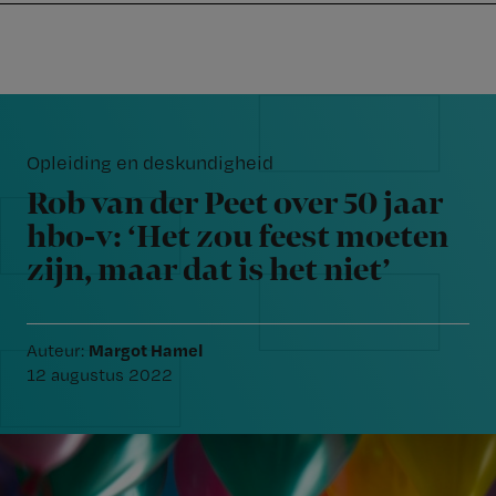
Nursing
W
Skip
Skip
Skip
voor
m
Inloggen
to
to
to
verpleegkundigen
wi
primary
main
footer
jo
navigation
content
Reader
st
Interactions
be
Opleiding en deskundigheid
Rob van der Peet over 50 jaar
hbo-v: ‘Het zou feest moeten
zijn, maar dat is het niet’
Margot Hamel
Auteur:
12 augustus 2022