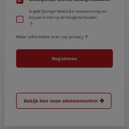
e
G
Ik geef Springer Media B.V. toestemming om
e
mij per e-mail op de hoogte te houden.
e
n
?
e
t
n
i
?
Meer informatie over uw privacy
t
t
i
e
t
l
e
l
?
Bekijk hier onze abonnementen