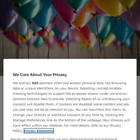
We Care About Your Privacy
We and our
889
partners store and access personal data, like browsing
data or unique identifiers, on your device. Selecting I Accept enables
tracking technologies to support the purposes shown under we and our
partners process data to provide. Selecting Reject All or withdrawing your
consent will disable them. If trackers are disabled, some content and ads
De hbo-v bestaat dit jaar 50 jaar.
you see may not be as relevant to you. You can resurface this menu to
change your choices or withdraw consent at any time by clicking the
Waarom kwam deze opleiding er, en
Manage Preferences link on the bottom of the webpage. Your choices will
have effect within our Website. For more details, refer to our Privacy
wat heeft het de verpleegkunde
Policy.
Privacy Statement
opgeleverd? Auteur Rob van der Peet
Would you rather not? Then we only place essential and statistical