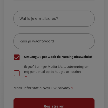
Wat
is
je
e-
Kies
mailadres?
je
*
wachtwoord
G
Ontvang 2x per week de Nursing nieuwsbrief
e
G
Ik geef Springer Media B.V. toestemming om
e
mij per e-mail op de hoogte te houden.
e
n
?
e
t
n
i
?
Meer informatie over uw privacy
t
t
i
e
t
l
e