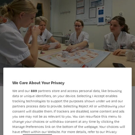
We Care About Your Privacy
We and our
889
partners store and access personal data, like browsing
Verpleegkundigen in het Isala ziekenhuis spelen bordspel
data or unique identifiers, on your device. Selecting I Accept enables
'ontslaggericht werken'.
tracking technologies to support the purposes shown under we and our
Isala.Chirurgie
Foto:
partners process data to provide. Selecting Reject All or withdrawing your
consent will disable them. If trackers are disabled, some content and ads
you see may not be as relevant to you. You can resurface this menu to
change your choices or withdraw consent at any time by clicking the
Manage Preferences link on the bottom of the webpage. Your choices will
have effect within our Website. For more details, refer to our Privacy
Lees verder: