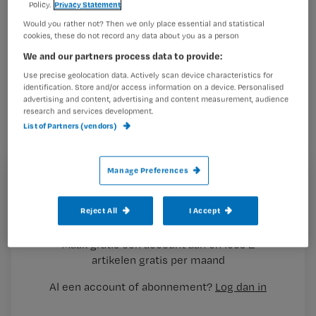
Policy.
Privacy Statement
Verpleegkundige ontwikkelt klinisch
redeneren spel
Would you rather not? Then we only place essential and statistical
cookies, these do not record any data about you as a person
We and our partners process data to provide:
Use precise geolocation data. Actively scan device characteristics for
identification. Store and/or access information on a device. Personalised
Spelenderwijs je vaardigheden
advertising and content, advertising and content measurement, audience
research and services development.
ontwikkelen op het gebied van klinisch
List of Partners (vendors)
redeneren? Je kennis vergroten over
een specifiek behandeltraject?
Manage Preferences
Regelmatig duiken er nieuwe spellen
Registreren
op van en voor verpleegkundigen.
Wil je dit artikel lezen?
Reject All
I Accept
Nursing licht er een aantal uit.
Maak gratis een account aan en lees 2
…
artikelen gratis per maand
Al een account of abonnement?
Log dan in