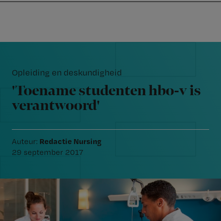
Nursing
W
Skip
Skip
Skip
voor
m
Inloggen
to
to
to
verpleegkundigen
wi
primary
main
footer
jo
navigation
content
Reader
st
Interactions
be
Opleiding en deskundigheid
'Toename studenten hbo-v is
verantwoord'
Redactie Nursing
Auteur:
29 september 2017