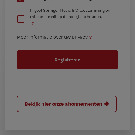
e
G
Ik geef Springer Media B.V. toestemming om
e
mij per e-mail op de hoogte te houden.
e
n
?
e
t
n
i
?
Meer informatie over uw privacy
t
t
i
e
t
l
e
l
?
Bekijk hier onze abonnementen