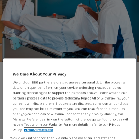
We Care About Your Privacy
We and our
889
partners store and access personal data, like browsing
data or unique identifiers, on your device. Selecting I Accept enables
tracking technologies to support the purposes shown under we and our
De flinke toename van het aantal
partners process data to provide. Selecting Reject All or withdrawing your
studenten hbo-v dit studiejaar is
consent will disable them. If trackers are disabled, some content and ads
you see may not be as relevant to you. You can resurface this menu to
verantwoord en beheerst. Dat zegt
change your choices or withdraw consent at any time by clicking the
Manage Preferences link on the bottom of the webpage. Your choices will
Thom de Graaf van de Vereniging
have effect within our Website. For more details, refer to our Privacy
Policy.
Privacy Statement
Hogescholen.
Would you rather not? Then we only place essential and statistical