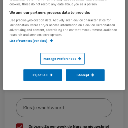
cookies, these do not record any data about you as a person
Registreren
We and our partners process data to provide:
Wil je dit artikel lezen?
Dit studiejaar zijn er in Nederland 2000 meer studenten
Use precise geolocation data. Actively scan device characteristics for
begonnen aan de
identification. Store and/or access information on a device. Personalised
Maak gratis een account aan en lees 2
…
advertising and content, advertising and content measurement, audience
research and services development.
artikelen gratis per maand
List of Partners (vendors)
Al een account of abonnement?
Log dan in
Manage Preferences
Wat
Reject All
I Accept
is
je
e-
Kies
mailadres?
je
*
wachtwoord
G
Ontvang 2x per week de Nursing nieuwsbrief