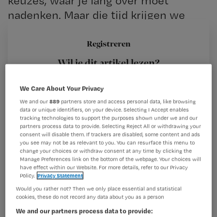
keuzes, waar je lang over moet
nadenken. Maar die tijd krijgen we
niet.
Registreren
Wil je dit artikel lezen?
Kiezen in het belang van de patiënt is één
Maak gratis een account aan en lees 2
…
We Care About Your Privacy
artikelen gratis per maand
We and our
889
partners store and access personal data, like browsing
data or unique identifiers, on your device. Selecting I Accept enables
Al een account of abonnement?
Log dan in
tracking technologies to support the purposes shown under we and our
partners process data to provide. Selecting Reject All or withdrawing your
consent will disable them. If trackers are disabled, some content and ads
you see may not be as relevant to you. You can resurface this menu to
change your choices or withdraw consent at any time by clicking the
Wat
Manage Preferences link on the bottom of the webpage. Your choices will
is
have effect within our Website. For more details, refer to our Privacy
Policy.
Privacy Statement
je
Would you rather not? Then we only place essential and statistical
e-
cookies, these do not record any data about you as a person
Kies
mailadres?
We and our partners process data to provide:
je
*