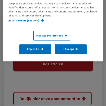
wachtwoord
Use precise geolocation data. Actively scan device characteristics for
identification. Store and/or access information on a device. Personalised
advertising and content, advertising and content measurement, audience
G
Ontvang 2x per week de Nursing nieuwsbrief
research and services development.
e
List of Partners (vendors)
G
Ik geef Springer Media B.V. toestemming om
e
mij per e-mail op de hoogte te houden.
e
n
?
Manage Preferences
e
t
n
i
?
Meer informatie over uw privacy
t
t
Reject All
I Accept
i
e
t
l
e
l
?
Bekijk hier onze abonnementen