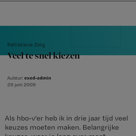
Nursing
W
Skip
Skip
Skip
voor
m
Inloggen
to
to
to
verpleegkundigen
wi
primary
main
footer
jo
navigation
content
Reader
st
Interactions
be
Palliatieve Zorg
Veel te snel kiezen
exed-admin
Auteur:
29 juni 2009
Als hbo-v’er heb ik in drie jaar tijd veel
keuzes moeten maken. Belangrijke