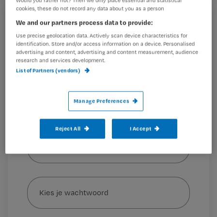
Would you rather not? Then we only place essential and statistical
workshop in het omgaan met
cookies, these do not record any data about you as a person
suïcidaliteit. Heeft deze pilot succes,
Registreren
We and our partners process data to provide:
dan wordt hij uitgerold naar andere
Use precise geolocation data. Actively scan device characteristics for
Wil je dit artikel lezen?
identification. Store and/or access information on a device. Personalised
ziekenhuizen en
advertising and content, advertising and content measurement, audience
Maak gratis een account aan en lees 2
research and services development.
…
artikelen gratis per maand
List of Partners (vendors)
Al een account of abonnement?
Log dan in
Manage Preferences
Reject All
I Accept
Wat
is
je
e-
Kies
mailadres?
je
*
wachtwoord