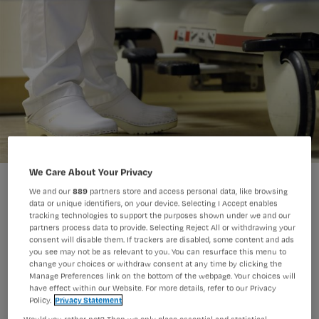
We Care About Your Privacy
We and our
889
partners store and access personal data, like browsing
data or unique identifiers, on your device. Selecting I Accept enables
tracking technologies to support the purposes shown under we and our
partners process data to provide. Selecting Reject All or withdrawing your
Verpleegkundigen op de spoedeisende
consent will disable them. If trackers are disabled, some content and ads
you see may not be as relevant to you. You can resurface this menu to
hulp (seh) van het Admiraal de Ruyter
change your choices or withdraw consent at any time by clicking the
Manage Preferences link on the bottom of the webpage. Your choices will
Ziekenhuis (Zeeland) en Ziekenhuis
have effect within our Website. For more details, refer to our Privacy
Policy.
Privacy Statement
Groep Twente krijgen na de zomer een