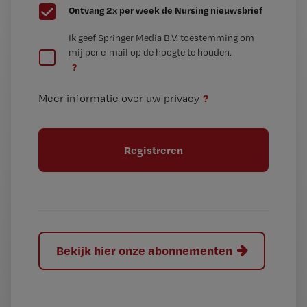
G
Ontvang 2x per week de Nursing nieuwsbrief
e
G
Ik geef Springer Media B.V. toestemming om
e
mij per e-mail op de hoogte te houden.
e
n
?
e
t
n
i
?
Meer informatie over uw privacy
t
t
i
e
t
l
e
l
?
Bekijk hier onze abonnementen