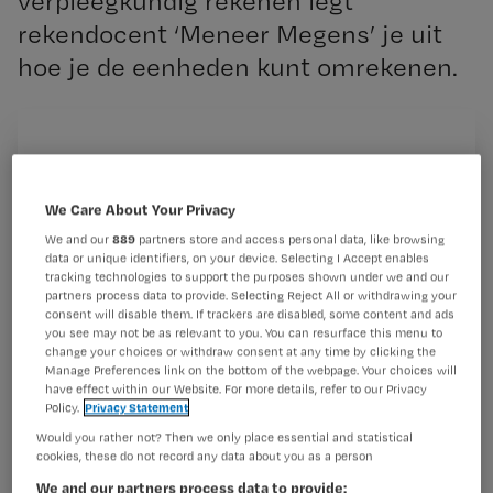
verpleegkundig rekenen legt
rekendocent ‘Meneer Megens’ je uit
hoe je de eenheden kunt omrekenen.
Deel 2: ‘Oplossen en injecteren’
Registreren
Deel 3: ‘Verdunnen’
Wil je dit artikel lezen?
Deel 4: ‘Druppelsnelheden en voedingspomp’
We Care About Your Privacy
Deel
We and our
889
partners store and access personal data, like browsing
Maak gratis een account aan en lees 2
data or unique identifiers, on your device. Selecting I Accept enables
…
tracking technologies to support the purposes shown under we and our
artikelen gratis per maand
partners process data to provide. Selecting Reject All or withdrawing your
consent will disable them. If trackers are disabled, some content and ads
Al een account of abonnement?
Log dan in
you see may not be as relevant to you. You can resurface this menu to
change your choices or withdraw consent at any time by clicking the
Manage Preferences link on the bottom of the webpage. Your choices will
have effect within our Website. For more details, refer to our Privacy
Policy.
Privacy Statement
Wat
Would you rather not? Then we only place essential and statistical
is
cookies, these do not record any data about you as a person
je
We and our partners process data to provide: