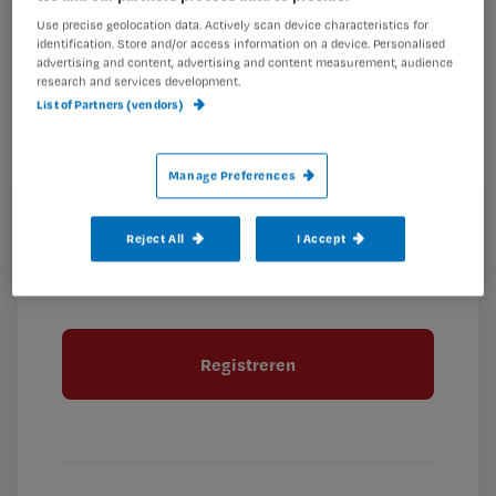
e-
Use precise geolocation data. Actively scan device characteristics for
Kies
mailadres?
identification. Store and/or access information on a device. Personalised
je
*
advertising and content, advertising and content measurement, audience
wachtwoord
research and services development.
List of Partners (vendors)
G
Ontvang 2x per week de Nursing nieuwsbrief
e
Manage Preferences
G
Ik geef Springer Media B.V. toestemming om
e
mij per e-mail op de hoogte te houden.
e
n
?
e
t
Reject All
I Accept
n
i
?
Meer informatie over uw privacy
t
t
i
e
t
l
e
l
?