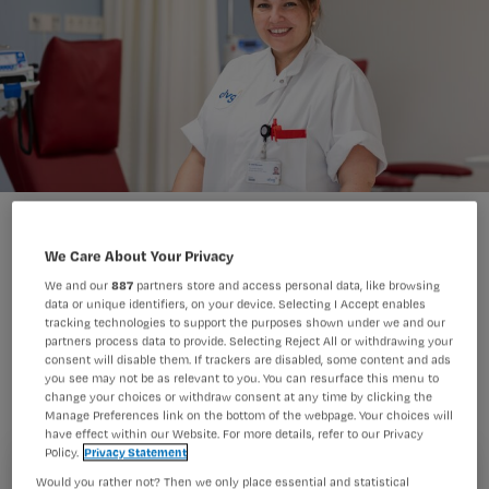
Foto: Diederik van der Laan / Dutch Photo Agency
We Care About Your Privacy
We and our
887
partners store and access personal data, like browsing
data or unique identifiers, on your device. Selecting I Accept enables
Deze zomer introduceerde Nursing de
tracking technologies to support the purposes shown under we and our
ZomerChallenge
: een extra pittige
partners process data to provide. Selecting Reject All or withdrawing your
consent will disable them. If trackers are disabled, some content and ads
kennistoets over alle Challenge-
you see may not be as relevant to you. You can resurface this menu to
change your choices or withdraw consent at any time by clicking the
onderwerpen van het afgelopen half
Manage Preferences link on the bottom of the webpage. Your choices will
have effect within our Website. For more details, refer to our Privacy
jaar. Veel lezers maakten die toets,
Policy.
Privacy Statement
maar Virginia van Bentum (38) kwam
Registreren
Would you rather not? Then we only place essential and statistical