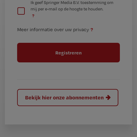
G
Ik geef Springer Media B.V. toestemming om
e
mij per e-mail op de hoogte te houden.
e
n
?
e
t
n
i
?
Meer informatie over uw privacy
t
t
i
e
t
l
e
l
?
Bekijk hier onze abonnementen