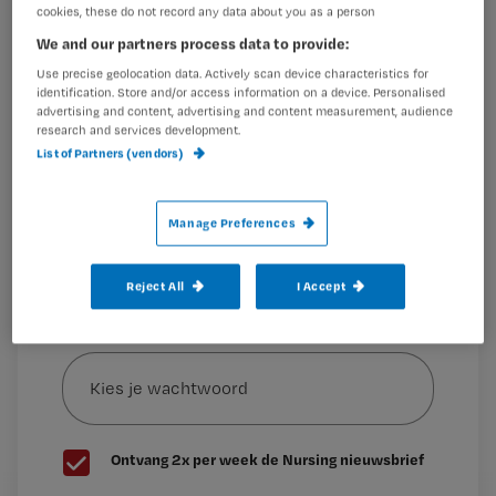
cookies, these do not record any data about you as a person
als beste uit de bus en won daarmee
Wil je dit artikel lezen?
We and our partners process data to provide:
een bezoek
Use precise geolocation data. Actively scan device characteristics for
Maak gratis een account aan en lees 2
…
identification. Store and/or access information on a device. Personalised
artikelen gratis per maand
advertising and content, advertising and content measurement, audience
research and services development.
Al een account of abonnement?
Log dan in
List of Partners (vendors)
Manage Preferences
Wat
is
Reject All
I Accept
je
e-
Kies
mailadres?
je
*
wachtwoord
G
Ontvang 2x per week de Nursing nieuwsbrief
e