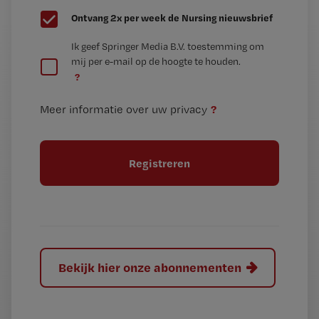
G
Ontvang 2x per week de Nursing nieuwsbrief
e
G
Ik geef Springer Media B.V. toestemming om
e
mij per e-mail op de hoogte te houden.
e
n
?
e
t
n
i
?
Meer informatie over uw privacy
t
t
i
e
t
l
e
l
?
Bekijk hier onze abonnementen