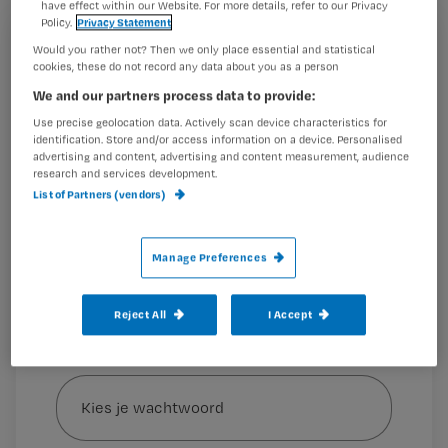
te wassen? Grote kans dat dit te
have effect within our Website. For more details, refer to our Privacy
Policy.
Privacy Statement
maken heeft met verschillen in hun
Registreren
Would you rather not? Then we only place essential and statistical
leerstijl.
cookies, these do not record any data about you as a person
Wil je dit artikel lezen?
We and our partners process data to provide:
Use precise geolocation data. Actively scan device characteristics for
Maak gratis een account aan en lees 2
…
identification. Store and/or access information on a device. Personalised
artikelen gratis per maand
advertising and content, advertising and content measurement, audience
research and services development.
Al een account of abonnement?
Log dan in
List of Partners (vendors)
Manage Preferences
Wat
is
Reject All
I Accept
je
e-
Kies
mailadres?
je
*
wachtwoord