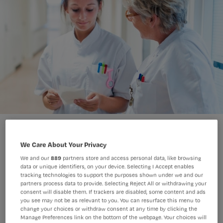
We Care About Your Privacy
We and our
889
partners store and access personal data, like browsing
Waarom durft die ene stagiaire die
data or unique identifiers, on your device. Selecting I Accept enables
tracking technologies to support the purposes shown under we and our
simpele handeling nog altijd niet
partners process data to provide. Selecting Reject All or withdrawing your
consent will disable them. If trackers are disabled, some content and ads
zelfstandig te doen? En begint een
you see may not be as relevant to you. You can resurface this menu to
change your choices or withdraw consent at any time by clicking the
ander als een kip zonder kop mensen
Manage Preferences link on the bottom of the webpage. Your choices will