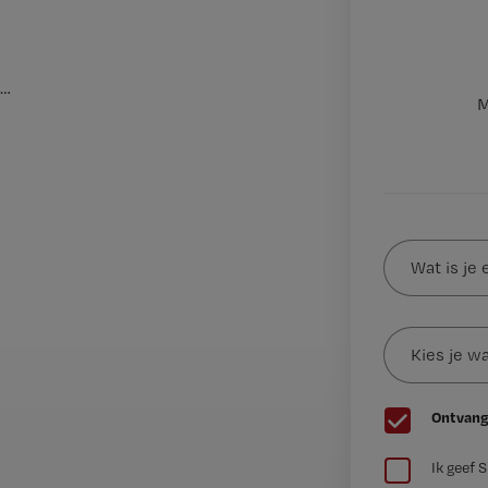
…
M
Wat
is
je
e-
Kies
mailadres?
je
*
wachtwoord
G
Ontvang
e
G
e
Ik geef 