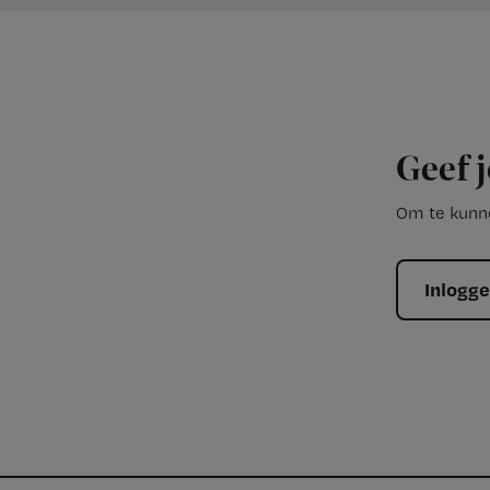
Geef j
Om te kunne
Inlogg