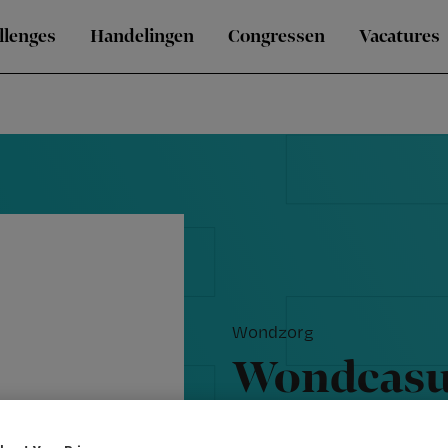
llenges
Handelingen
Congressen
Vacatures
Wondzorg
Wondcasu
capillair 