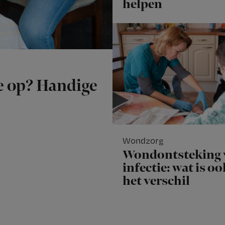
helpen
je op? Handige
Wondzorg
Wondontsteking 
infectie: wat is o
het verschil