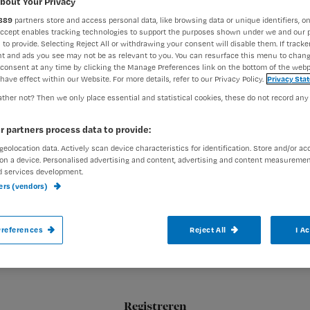
bout Your Privacy
werkt dan
889
partners store and access personal data, like browsing data or unique identifiers, on
Accept enables tracking technologies to support the purposes shown under we and our 
 to provide. Selecting Reject All or withdrawing your consent will disable them. If tracker
t and ads you see may not be as relevant to you. You can resurface this menu to chan
consent at any time by clicking the Manage Preferences link on the bottom of the webp
Francine Aarts
1 april
have effect within our Website. For more details, refer to our Privacy Policy.
Privacy Sta
Auteur:
ther not? Then we only place essential and statistical cookies, these do not record any
r partners process data to provide:
geolocation data. Actively scan device characteristics for identification. Store and/or ac
on a device. Personalised advertising and content, advertising and content measuremen
d services development.
Negatieve druktherapie blijkt niet de ju
ners (vendors)
Meijer. Hij kan niet goed omgaan met de p
Kan een snelwerkend capillair
references
Reject All
I A
Registreren