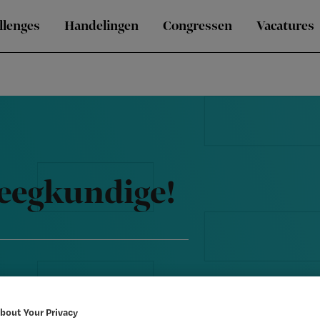
llenges
Handelingen
Congressen
Vacatures
leegkundige!
bout Your Privacy