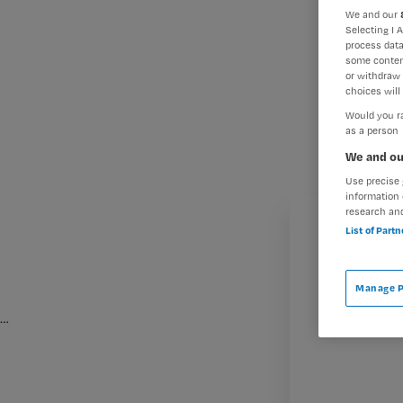
We and our
Selecting I 
process data
some conten
or withdraw 
choices will 
Would you ra
as a person
We and ou
Use precise 
information 
research an
List of Part
Manage P
…
M