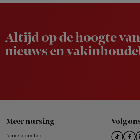
Newsletter
Altijd op de hoogte van
nieuws en vakinhoudel
Footer
Meer nursing
Volg on
Abonnementen