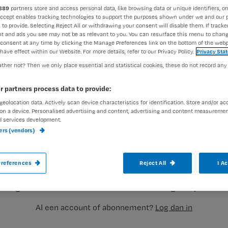
889
partners store and access personal data, like browsing data or unique identifiers, on
Accept enables tracking technologies to support the purposes shown under we and our 
 to provide. Selecting Reject All or withdrawing your consent will disable them. If tracker
t and ads you see may not be as relevant to you. You can resurface this menu to chan
consent at any time by clicking the Manage Preferences link on the bottom of the webp
have effect within our Website. For more details, refer to our Privacy Policy.
Privacy Sta
Je verdient niet veel, zit met enorme wer
ther not? Then we only place essential and statistical cookies, these do not record any
goedkope werkkracht
gezien en dat lijkt 
r partners process data to provide:
worden.
geolocation data. Actively scan device characteristics for identification. Store and/or ac
on a device. Personalised advertising and content, advertising and content measuremen
d services development.
ners (vendors)
Registreren
De laatste tijd
valt mij op dat er
Wil je dit artikel lezen?
references
Reject All
I A
aak gratis een account aan en lees 2 artikelen gratis per maa
Al een account of abonnement?
Log dan in