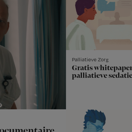
Palliatieve Zorg
Gratis whitepaper
palliatieve sedati
documentaire