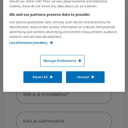
Would you rather not? Then we only place essential and statistical
en de stagevergoedingen met ruim
cookies, these do not record any data about you as a person
16%.
We and our partners process data to provide:
Registreren
Use precise geolocation data. Actively scan device characteristics for
identification. Store and/or access information on a device. Personalised
Wil je dit artikel lezen?
advertising and content, advertising and content measurement, audience
research and services development.
De nieuwe cao heeft een
Maak gratis een account aan en lees 2
List of Partners (vendors)
…
artikelen gratis per maand
Al een account of abonnement?
Log dan in
Manage Preferences
Reject All
I Accept
Wat
is
je
e-
Kies
mailadres?
je
*
wachtwoord