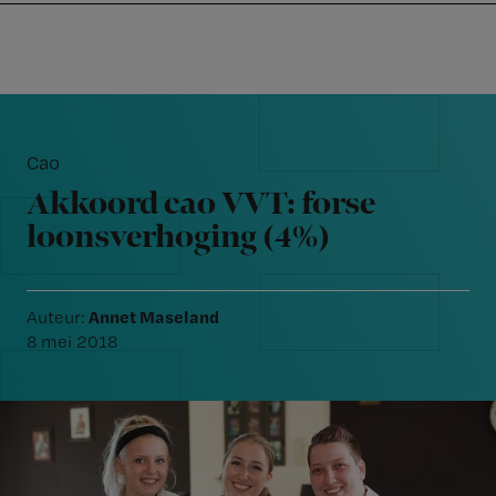
Nursing
W
Skip
Skip
Skip
voor
m
Inloggen
to
to
to
verpleegkundigen
wi
primary
main
footer
jo
navigation
content
Reader
st
Interactions
be
Cao
Akkoord cao VVT: forse
loonsverhoging (4%)
Annet Maseland
Auteur:
8 mei 2018