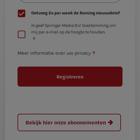
G
Ontvang 2x per week de Nursing nieuwsbrief
e
G
Ik geef Springer Media B.V. toestemming om
e
mij per e-mail op de hoogte te houden.
e
n
?
e
t
n
i
?
Meer informatie over uw privacy
t
t
i
e
t
l
e
l
?
Bekijk hier onze abonnementen