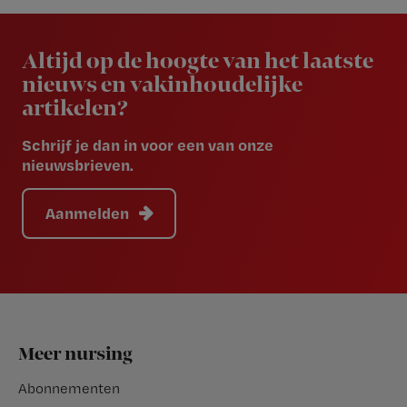
Newsletter
Altijd op de hoogte van het laatste
nieuws en vakinhoudelijke
artikelen?
Schrijf je dan in voor een van onze
nieuwsbrieven.
Aanmelden
Footer
Meer nursing
Abonnementen