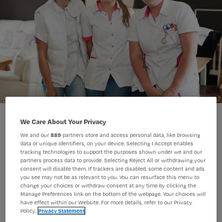
We Care About Your Privacy
We and our
889
partners store and access personal data, like browsing
data or unique identifiers, on your device. Selecting I Accept enables
tracking technologies to support the purposes shown under we and our
Werkgevers en vakbonden zijn 7 mei
partners process data to provide. Selecting Reject All or withdrawing your
consent will disable them. If trackers are disabled, some content and ads
een nieuwe cao VVT (thuiszorg en
you see may not be as relevant to you. You can resurface this menu to
ouderenzorg) overeengekomen, met
change your choices or withdraw consent at any time by clicking the
Manage Preferences link on the bottom of the webpage. Your choices will
een loonsverhoging van 4%. De
have effect within our Website. For more details, refer to our Privacy
Policy.
Privacy Statement
leerlingensalarissen stijgen met 10%