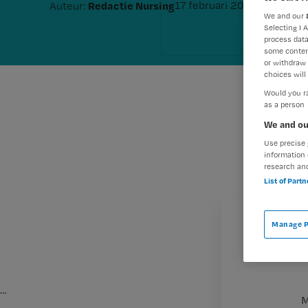
Redactie Nursing
17 februari 2012
Auteur:
We and our
Selecting I 
process data
some conten
or withdraw 
choices will 
Would you ra
as a person
We and ou
Use precise 
information 
research an
List of Part
Manage P
…
M