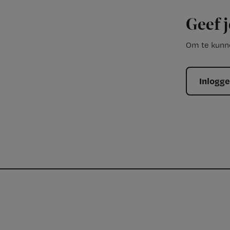
Geef j
Om te kunne
Inlogg