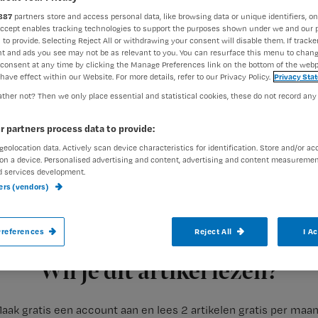
887
partners store and access personal data, like browsing data or unique identifiers, on
Accept enables tracking technologies to support the purposes shown under we and our 
 to provide. Selecting Reject All or withdrawing your consent will disable them. If tracker
t and ads you see may not be as relevant to you. You can resurface this menu to chan
consent at any time by clicking the Manage Preferences link on the bottom of the webp
have effect within our Website. For more details, refer to our Privacy Policy.
Privacy Sta
ther not? Then we only place essential and statistical cookies, these do not record any
r partners process data to provide:
geolocation data. Actively scan device characteristics for identification. Store and/or ac
De mbo-verpleegkundigen hoeven zich ge
on a device. Personalised advertising and content, advertising and content measuremen
verandert, na de presentatie van de nieu
d services development.
ners (vendors)
V&V2020 op 8 maart.
references
Reject All
I A
Registreren
Dat zegt Marian Kaljouw in haar blog op Skipr.nl.
Wil je dit artikel lezen?
aak gratis een account aan en lees 2 artikelen gratis per maa