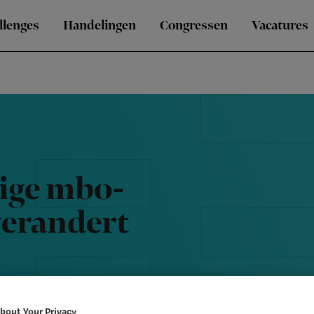
llenges
Handelingen
Congressen
Vacatures
dige mbo-
verandert
bout Your Privacy