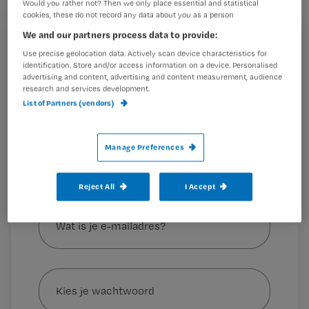
Would you rather not? Then we only place essential and statistical
verpleegkundige Christa Ruijssenaars-
cookies, these do not record any data about you as a person
van der Weide maakte een beslisboom
We and our partners process data to provide:
Registreren
om te helpen bij de keuze.
Use precise geolocation data. Actively scan device characteristics for
identification. Store and/or access information on a device. Personalised
Wil je dit artikel lezen?
advertising and content, advertising and content measurement, audience
research and services development.
Maak gratis een account aan en lees 2
…
List of Partners (vendors)
artikelen gratis per maand
Al een account of abonnement?
Log dan in
Manage Preferences
Reject All
I Accept
Wat
is
je
e-
Kies
mailadres?
je
*
wachtwoord