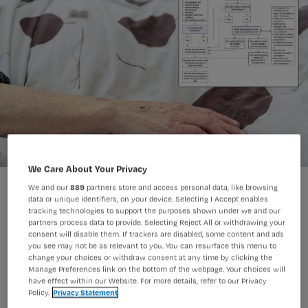
We Care About Your Privacy
Arno Massee
Foto:
We and our
889
partners store and access personal data, like browsing
data or unique identifiers, on your device. Selecting I Accept enables
tracking technologies to support the purposes shown under we and our
partners process data to provide. Selecting Reject All or withdrawing your
consent will disable them. If trackers are disabled, some content and ads
Na de start van palliatieve sedatie kan
you see may not be as relevant to you. You can resurface this menu to
change your choices or withdraw consent at any time by clicking the
het even duren voordat de patiënt
Manage Preferences link on the bottom of the webpage. Your choices will
overlijdt. Pas je dan wisselligging toe
have effect within our Website. For more details, refer to our Privacy
Policy.
Privacy Statement
of niet? Palliatieve zorg