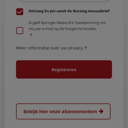
G
Ontvang 2x per week de Nursing nieuwsbrief
e
G
Ik geef Springer Media B.V. toestemming om
e
mij per e-mail op de hoogte te houden.
e
n
?
e
t
n
i
?
Meer informatie over uw privacy
t
t
i
e
t
l
e
l
?
Bekijk hier onze abonnementen