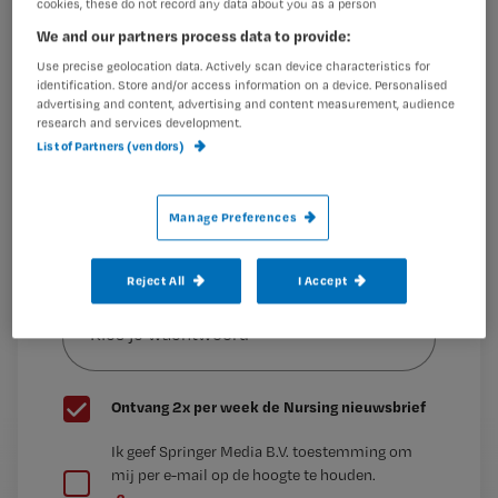
cookies, these do not record any data about you as a person
Ondanks dat ik nu
Maak gratis een account aan en lees 2
…
We and our partners process data to provide:
artikelen gratis per maand
Use precise geolocation data. Actively scan device characteristics for
identification. Store and/or access information on a device. Personalised
Al een account of abonnement?
Log dan in
advertising and content, advertising and content measurement, audience
research and services development.
List of Partners (vendors)
Wat
is
Manage Preferences
je
e-
Reject All
I Accept
Kies
mailadres?
je
*
wachtwoord
G
Ontvang 2x per week de Nursing nieuwsbrief
e
G
Ik geef Springer Media B.V. toestemming om
e
mij per e-mail op de hoogte te houden.
e
n