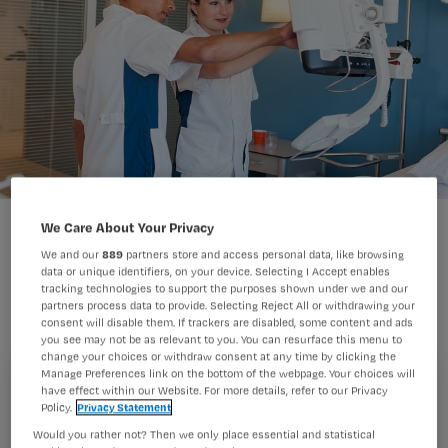
We Care About Your Privacy
Op haar stageplek stappen veel mede-
We and our
889
partners store and access personal data, like browsing
data or unique identifiers, on your device. Selecting I Accept enables
stagiaires van het mbo af op hbo-
tracking technologies to support the purposes shown under we and our
partners process data to provide. Selecting Reject All or withdrawing your
student Cagla: is het zinvol om hierna
consent will disable them. If trackers are disabled, some content and ads
de hbo te doen? Voor deze twijfelaars
you see may not be as relevant to you. You can resurface this menu to
change your choices or withdraw consent at any time by clicking the
zette Cagla haar gedachten op papier.
Manage Preferences link on the bottom of the webpage. Your choices will
Registreren
have effect within our Website. For more details, refer to our Privacy
Policy.
Privacy Statement
Wil je dit artikel lezen?
Would you rather not? Then we only place essential and statistical