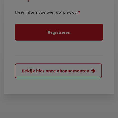
?
e
t
n
i
?
Meer informatie over uw privacy
t
t
i
e
t
l
e
l
?
Bekijk hier onze abonnementen