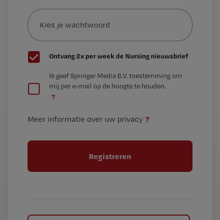
Kies
mailadres?
je
*
wachtwoord
G
Ontvang 2x per week de Nursing nieuwsbrief
e
G
Ik geef Springer Media B.V. toestemming om
e
mij per e-mail op de hoogte te houden.
e
n
?
e
t
n
i
?
Meer informatie over uw privacy
t
t
i
e
t
l
e
l
?