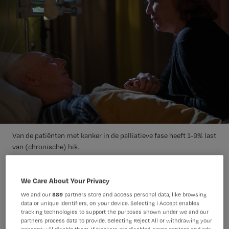
Van de patiënten met kanker in de palliatieve fase heeft 1-9% last
van (chronische) hik.
Arno Massee
Foto:
We Care About Your Privacy
Tegen hik in de palliatieve fase is meer
We and our
889
partners store and access personal data, like browsing
data or unique identifiers, on your device. Selecting I Accept enables
te doen dan patiënten én
tracking technologies to support the purposes shown under we and our
verpleegkundigen vaak denken, zegt
partners process data to provide. Selecting Reject All or withdrawing your