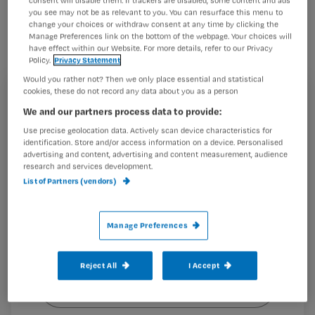
consent will disable them. If trackers are disabled, some content and ads
oncologie- en palliatieverpleegkundige
you see may not be as relevant to you. You can resurface this menu to
change your choices or withdraw consent at any time by clicking the
Noeska Schrijver. Zij geeft 4 adviezen
Manage Preferences link on the bottom of the webpage. Your choices will
have effect within our Website. For more details, refer to our Privacy
om hik te verminderen of te
Policy.
Privacy Statement
voorkomen.
Would you rather not? Then we only place essential and statistical
cookies, these do not record any data about you as a person
Registreren
We and our partners process data to provide:
Wil je dit artikel lezen?
Use precise geolocation data. Actively scan device characteristics for
1 Vraag
identification. Store and/or access information on a device. Personalised
advertising and content, advertising and content measurement, audience
Maak gratis een account aan en lees 2
…
research and services development.
artikelen gratis per maand
List of Partners (vendors)
Al een account of abonnement?
Log dan in
Manage Preferences
Wat
Reject All
I Accept
is
je
e-