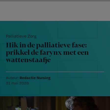
Nursing
W
Skip
Skip
Skip
voor
m
Inloggen
to
to
to
verpleegkundigen
wi
primary
main
footer
jo
navigation
content
Reader
st
Interactions
be
Palliatieve Zorg
Hik in de palliatieve fase:
prikkel de farynx met een
wattenstaafje
Redactie Nursing
Auteur:
31 mei 2026