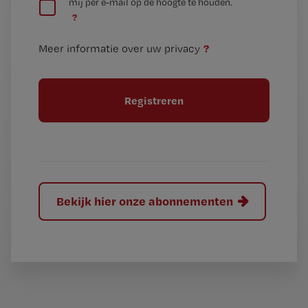
mij per e-mail op de hoogte te houden.
e
n
?
e
t
n
i
?
Meer informatie over uw privacy
t
t
i
e
t
l
e
l
?
Bekijk hier onze abonnementen