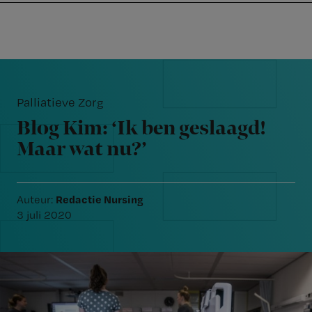
Nursing
W
Skip
Skip
Skip
voor
m
Inloggen
to
to
to
verpleegkundigen
wi
primary
main
footer
jo
navigation
content
Reader
st
Interactions
be
Palliatieve Zorg
Blog Kim: ‘Ik ben geslaagd!
Maar wat nu?’
Redactie Nursing
Auteur:
3 juli 2020