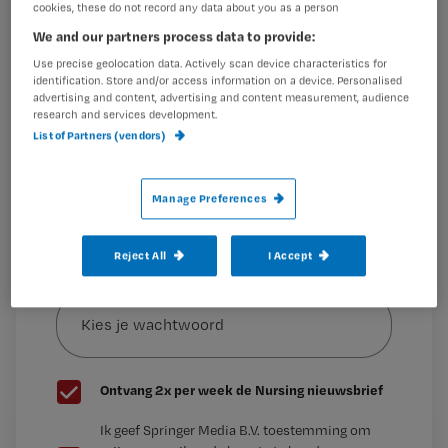
Wil je dit artikel lezen?
De droom ‘verpleegkundige zijn’ had ik al jaren diep van
cookies, these do not record any data about you as a person
binnen,
We and our partners process data to provide:
Maak gratis een account aan en lees 2
…
Use precise geolocation data. Actively scan device characteristics for
artikelen gratis per maand
identification. Store and/or access information on a device. Personalised
advertising and content, advertising and content measurement, audience
Al een account of abonnement?
Log dan in
research and services development.
List of Partners (vendors)
Wat
Manage Preferences
is
je
Reject All
I Accept
e-
Kies
mailadres?
je
*
wachtwoord
G
Ontvang 2x per week de Nursing nieuwsbrief
e
G
Ik geef Springer Media B.V. toestemming om
e