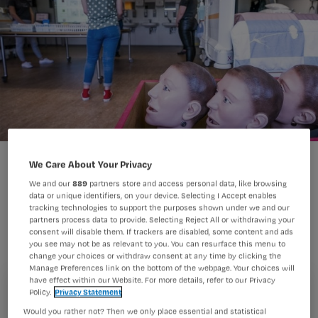
We Care About Your Privacy
Kim heeft haar mbo-v-diploma in de
We and our
889
partners store and access personal data, like browsing
data or unique identifiers, on your device. Selecting I Accept enables
pocket. Daarmee heeft ze haar
tracking technologies to support the purposes shown under we and our
einddoel bereikt, ze is eindelijk
partners process data to provide. Selecting Reject All or withdrawing your
consent will disable them. If trackers are disabled, some content and ads
verpleegkundige en ze kan aan het
you see may not be as relevant to you. You can resurface this menu to
change your choices or withdraw consent at any time by clicking the
werk! Toch?
Manage Preferences link on the bottom of the webpage. Your choices will
have effect within our Website. For more details, refer to our Privacy
Policy.
Privacy Statement
Registreren
Would you rather not? Then we only place essential and statistical