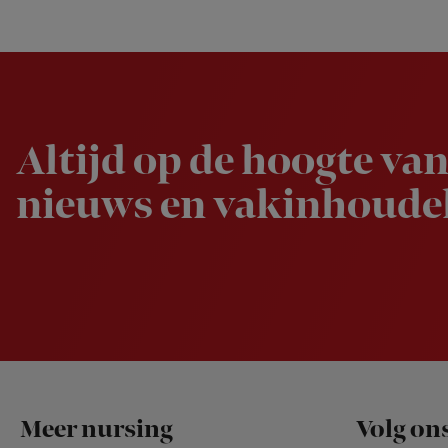
Newsletter
Altijd op de hoogte van
nieuws en vakinhoudel
Footer
Meer nursing
Volg on