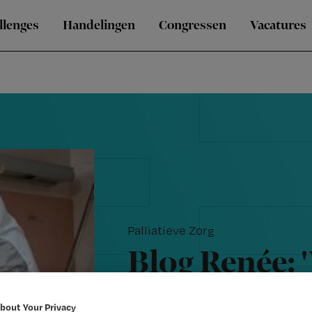
llenges
Handelingen
Congressen
Vacatures
Palliatieve Zorg
Blog Renée: 
me bekwaam
bout Your Privacy