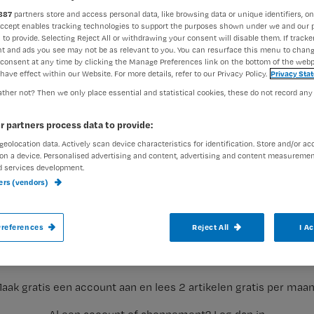
887
partners store and access personal data, like browsing data or unique identifiers, on
Accept enables tracking technologies to support the purposes shown under we and our 
 to provide. Selecting Reject All or withdrawing your consent will disable them. If tracker
exed-admin
24 mei 2016
Auteur:
t and ads you see may not be as relevant to you. You can resurface this menu to chan
consent at any time by clicking the Manage Preferences link on the bottom of the webp
have effect within our Website. For more details, refer to our Privacy Policy.
Privacy Sta
ther not? Then we only place essential and statistical cookies, these do not record any
r partners process data to provide:
geolocation data. Actively scan device characteristics for identification. Store and/or ac
Ondanks de vele stage-uren die ze achter 
on a device. Personalised advertising and content, advertising and content measuremen
d services development.
meteen alles kan als ze als hbo-verpleegku
ners (vendors)
Registreren
references
Reject All
I A
Zo’n twee jaar geleden schreef ik een blog
Wil je dit artikel lezen?
aak gratis een account aan en lees 2 artikelen gratis per maa