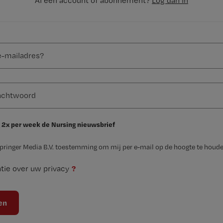
Al een account of abonnement?
Log dan in
 2x per week de Nursing nieuwsbrief
Springer Media B.V. toestemming om mij per e-mail op de hoogte te houde
?
tie over uw privacy