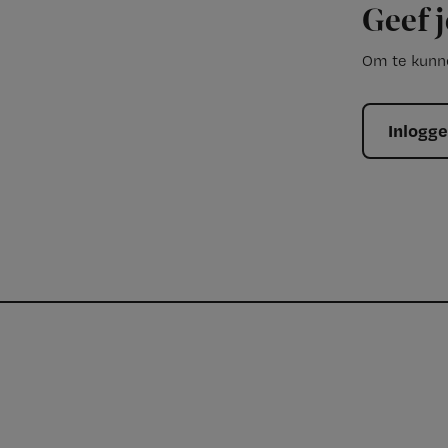
Geef j
Om te kunne
Inlogg