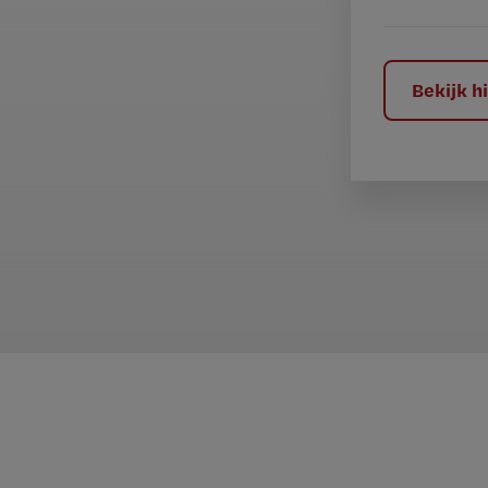
e
l
?
Bekijk 