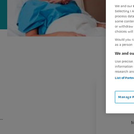
We and our
Selecting I 
process data
some conten
or withdraw 
choices will 
Would you ra
as a person
We and ou
Use precise 
information 
research an
List of Part
Manage P
…
M