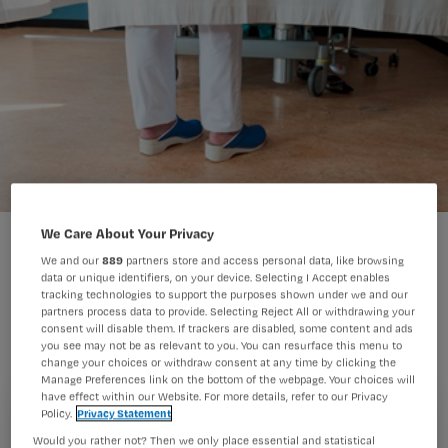
We Care About Your Privacy
We and our
889
partners store and access personal data, like browsing
Op een symposium in Utrecht spreekt
data or unique identifiers, on your device. Selecting I Accept enables
Sandra een verpleegkundige. Zij heeft
tracking technologies to support the purposes shown under we and our
partners process data to provide. Selecting Reject All or withdrawing your
doorgeleerd en is nu tussen arts en
consent will disable them. If trackers are disabled, some content and ads
you see may not be as relevant to you. You can resurface this menu to
verpleegkundige aan het werk.
change your choices or withdraw consent at any time by clicking the
Manage Preferences link on the bottom of the webpage. Your choices will
‘Hartstikke gaaf dat dat kan,’ aldus
have effect within our Website. For more details, refer to our Privacy
Sandra. Toch zitten er volgens haar
Policy.
Privacy Statement
Registreren
Would you rather not? Then we only place essential and statistical