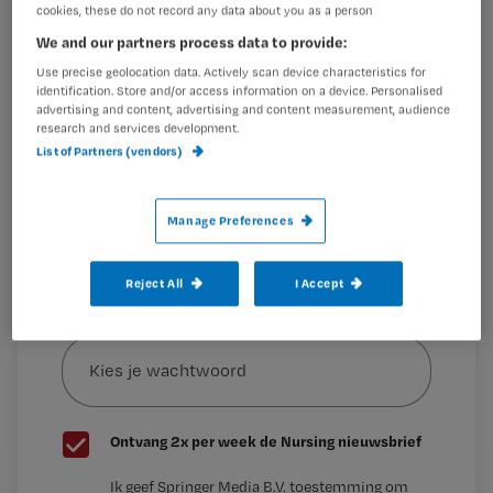
ook nadelen aan.
cookies, these do not record any data about you as a person
Wil je dit artikel lezen?
We and our partners process data to provide:
Maak gratis een account aan en lees 2
…
Use precise geolocation data. Actively scan device characteristics for
identification. Store and/or access information on a device. Personalised
artikelen gratis per maand
advertising and content, advertising and content measurement, audience
research and services development.
Al een account of abonnement?
Log dan in
List of Partners (vendors)
Manage Preferences
Wat
is
je
Reject All
I Accept
e-
Kies
mailadres?
je
*
wachtwoord
G
Ontvang 2x per week de Nursing nieuwsbrief
e
G
Ik geef Springer Media B.V. toestemming om
e