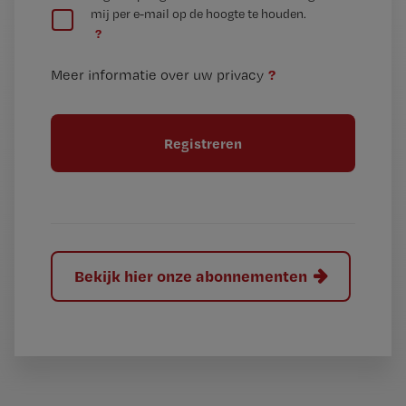
mij per e-mail op de hoogte te houden.
e
n
?
e
t
n
i
?
Meer informatie over uw privacy
t
t
i
e
t
l
e
l
?
Bekijk hier onze abonnementen