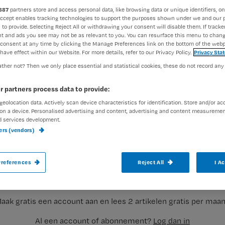
887
partners store and access personal data, like browsing data or unique identifiers, on
Accept enables tracking technologies to support the purposes shown under we and our 
 to provide. Selecting Reject All or withdrawing your consent will disable them. If tracker
Redactie Nursing
22 juli 201
Auteur:
t and ads you see may not be as relevant to you. You can resurface this menu to chan
consent at any time by clicking the Manage Preferences link on the bottom of the webp
have effect within our Website. For more details, refer to our Privacy Policy.
Privacy Sta
ther not? Then we only place essential and statistical cookies, these do not record any
r partners process data to provide:
geolocation data. Actively scan device characteristics for identification. Store and/or ac
Zeven jaar geleden zette ik de eerste sta
on a device. Personalised advertising and content, advertising and content measuremen
d services development.
wetende dat het mijn leven zó zou verand
ners (vendors)
en mijn hart zó op de juiste plek zou laten
Registreren
references
Reject All
I A
Wil je dit artikel lezen?
aak gratis een account aan en lees 2 artikelen gratis per maa
Al een account of abonnement?
Log dan in