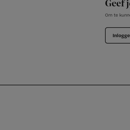
Geef j
Om te kunne
Inlogg