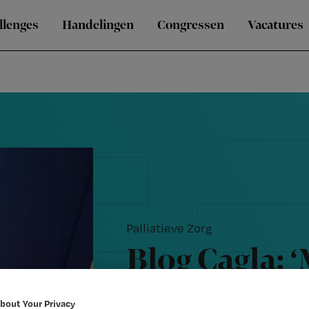
llenges
Handelingen
Congressen
Vacatures
Palliatieve Zorg
Blog Cagla: ‘
voor Nursing
bout Your Privacy