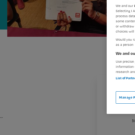
We and our
Selecting I 
process data
some conten
or withdraw 
choices will 
Would you ra
as a person
We and ou
Use precise 
information 
research an
List of Part
Manage P
…
M