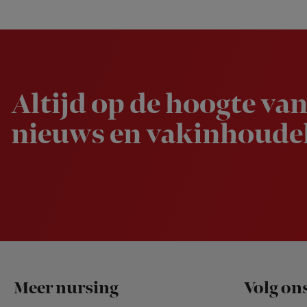
Newsletter
Altijd op de hoogte van
nieuws en vakinhoudel
Footer
Meer nursing
Volg on