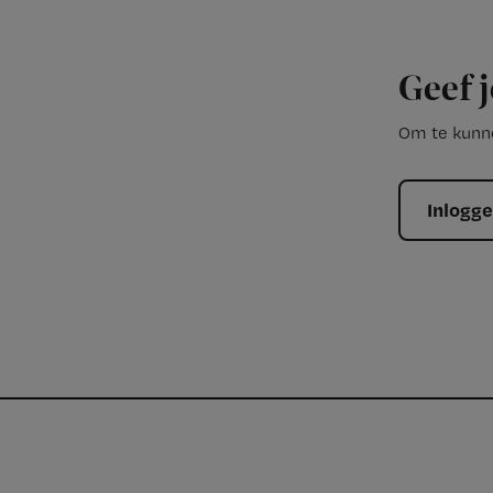
Geef j
Om te kunne
Inlogg