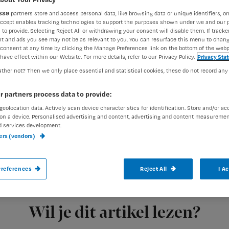
889
partners store and access personal data, like browsing data or unique identifiers, on
Accept enables tracking technologies to support the purposes shown under we and our 
 to provide. Selecting Reject All or withdrawing your consent will disable them. If tracker
Mariska van Sprundel
4 janu
Auteur:
t and ads you see may not be as relevant to you. You can resurface this menu to chan
consent at any time by clicking the Manage Preferences link on the bottom of the webp
have effect within our Website. For more details, refer to our Privacy Policy.
Privacy Sta
ther not? Then we only place essential and statistical cookies, these do not record any
et weet hoe lang het
r partners process data to provide:
eft lang genoeg geleden, kan zij wat extr
geolocation data. Actively scan device characteristics for identification. Store and/or ac
on a device. Personalised advertising and content, advertising and content measuremen
 krijgen?’ Hoe reageer je wanneer naast
d services development.
ners (vendors)
nier het stervensproces te kunnen versne
en reageren op deze casus.
references
Reject All
I A
Registreren
specialisten Els Stouten en
Wil je dit artikel lezen?