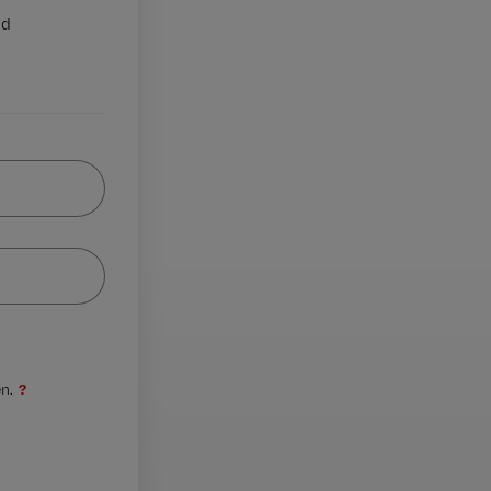
nd
?
n.