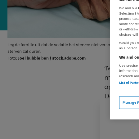
We and our
Selecting I 
process data
some conten
or withdraw 
choices will 
Would you ra
Leg de familie uit dat de sedatie het sterven niet versnelt en dat je ni
as a person
sterven zal duren.
We and ou
Joel bubble ben / stock.adobe.com
Foto:
‘Moeder he
Use precise 
information 
midazolam
research an
List of Part
op die ma
Deskundig
Manage P
Verpleegkundig 