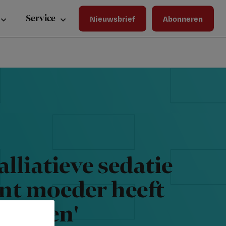
Wa
Inloggen
ma
Service
Nieuwsbrief
Abonneren
wij
jou
ste
bet
alliatieve sedatie
nt moeder heeft
geleden'