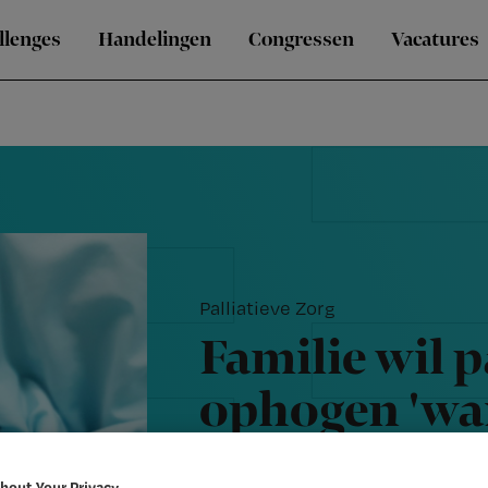
llenges
Handelingen
Congressen
Vacatures
Palliatieve Zorg
Familie wil p
ophogen 'wa
lang genoeg 
bout Your Privacy