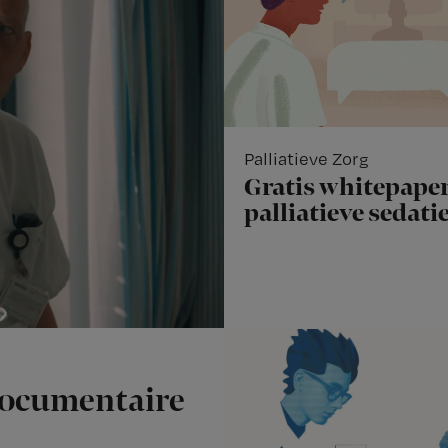
Palliatieve Zorg
Gratis whitepaper
palliatieve sedati
documentaire