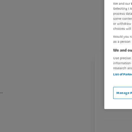
We and our
Selecting I 
process data
some conten
or withdraw 
choices will 
Would you ra
as a person
We and ou
Use precise 
information 
research an
List of Part
…
Manage P
M