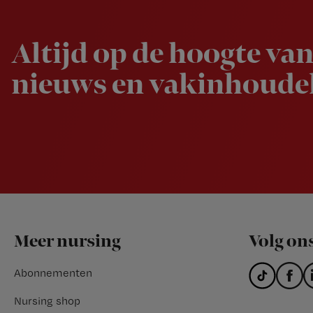
Altijd op de hoogte van
nieuws en vakinhoudel
Footer
Meer nursing
Volg on
Abonnementen
Nursing shop