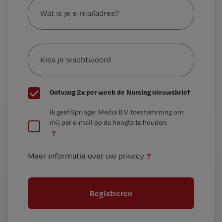
is
je
e-
Kies
mailadres?
je
*
wachtwoord
G
Ontvang 2x per week de Nursing nieuwsbrief
e
G
Ik geef Springer Media B.V. toestemming om
e
mij per e-mail op de hoogte te houden.
e
n
?
e
t
n
i
?
Meer informatie over uw privacy
t
t
i
e
t
l
e
l
?