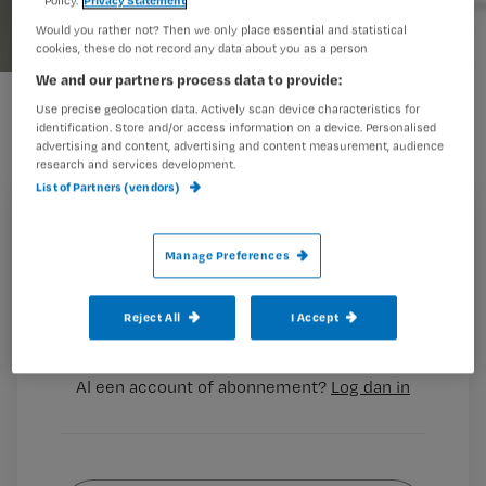
Would you rather not? Then we only place essential and statistical
cookies, these do not record any data about you as a person
We and our partners process data to provide:
Use precise geolocation data. Actively scan device characteristics for
In 2010 ben ik begonnen met
identification. Store and/or access information on a device. Personalised
advertising and content, advertising and content measurement, audience
schrijven voor Nursing.nl. Nu bijna drie
research and services development.
List of Partners (vendors)
jaar verder heb ik meer dan 75 blogs
geschreven waar meer dan 500 keer
Registreren
op is gereageerd. Ik kijk met een zeer
Manage Preferences
Wil je dit artikel lezen?
tevreden gevoel terug op mijn tijd
Reject All
I Accept
Maak gratis een account aan en lees 2
…
artikelen gratis per maand
Al een account of abonnement?
Log dan in
Wat