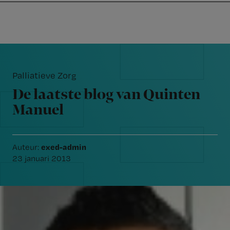
Nursing
W
Skip
Skip
Skip
voor
m
Inloggen
to
to
to
verpleegkundigen
wi
primary
main
footer
jo
navigation
content
Reader
st
Interactions
be
Palliatieve Zorg
De laatste blog van Quinten
Manuel
exed-admin
Auteur:
23 januari 2013