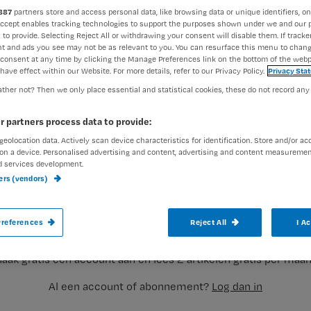
887
partners store and access personal data, like browsing data or unique identifiers, on
Accept enables tracking technologies to support the purposes shown under we and our 
 to provide. Selecting Reject All or withdrawing your consent will disable them. If tracker
t and ads you see may not be as relevant to you. You can resurface this menu to chan
consent at any time by clicking the Manage Preferences link on the bottom of the webp
have effect within our Website. For more details, refer to our Privacy Policy.
Privacy Sta
ther not? Then we only place essential and statistical cookies, these do not record any
Als een gele mummie loop ik een met ro
r partners process data to provide:
twee patiënten geïsoleerd verpleegd word
geolocation data. Actively scan device characteristics for identification. Store and/or ac
on a device. Personalised advertising and content, advertising and content measuremen
d services development.
ners (vendors)
Registreren
Afgezonderd van andere patiënten, want stel je voor dat er
Wil je dit artikel lezen?
references
Reject All
I A
aak gratis een account aan en lees 2 artikelen gratis per maa
Al een account of abonnement?
Log dan in