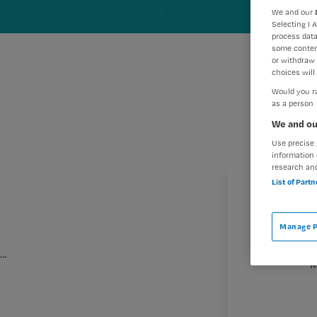
We and our
Selecting I 
process data
some conten
or withdraw 
choices will 
Would you ra
as a person
We and ou
Use precise 
information 
research an
List of Part
Manage P
…
M