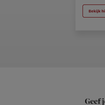
l
?
Bekijk 
Geef j