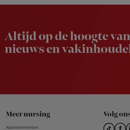
Newsletter
Altijd op de hoogte van
nieuws en vakinhoudel
Footer
Meer nursing
Volg on
Abonnementen