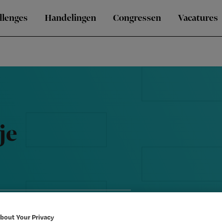
llenges
Handelingen
Congressen
Vacatures
je
bout Your Privacy