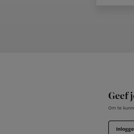
Geef j
Om te kunne
Inlogg