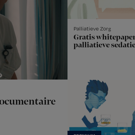
Palliatieve Zorg
Gratis whitepaper
palliatieve sedati
documentaire