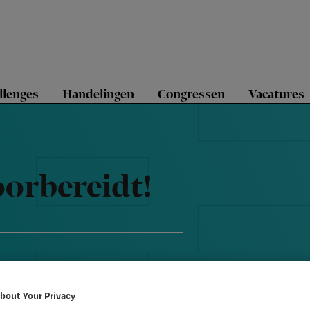
llenges
Handelingen
Congressen
Vacatures
oorbereidt!
bout Your Privacy