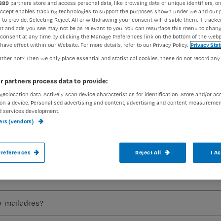
889
partners store and access personal data, like browsing data or unique identifiers, on
Accept enables tracking technologies to support the purposes shown under we and our 
 to provide. Selecting Reject All or withdrawing your consent will disable them. If tracker
t and ads you see may not be as relevant to you. You can resurface this menu to chan
consent at any time by clicking the Manage Preferences link on the bottom of the webp
have effect within our Website. For more details, refer to our Privacy Policy.
Privacy Sta
Voor veel studentverpleegkundigen begint b
ther not? Then we only place essential and statistical cookies, these do not record any
spannend en je kijkt er altijd naar uit, d
Registreren
r partners process data to provide:
mij. Ik neem aan dat veel medestudenten d
geolocation data. Actively scan device characteristics for identification. Store and/or ac
Wil je dit artikel lezen?
on a device. Personalised advertising and content, advertising and content measuremen
d services development.
ners (vendors)
aak gratis een account aan en lees 2 artikelen gratis per maa
Al een account of abonnement?
Log dan in
references
Reject All
I A