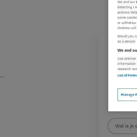
We and our
Selecting I 
process data
some conten
or withdraw 
choices will 
Would you ra
as a person
We and ou
Use precise 
information 
research an
…
List of Part
M
Manage P
Wat
is
je