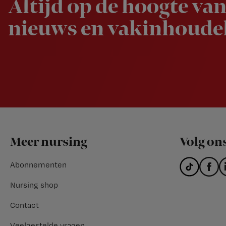
Altijd op de hoogte van
nieuws en vakinhoudel
Footer
Meer nursing
Volg on
Abonnementen
Nursing shop
Contact
Veelgestelde vragen