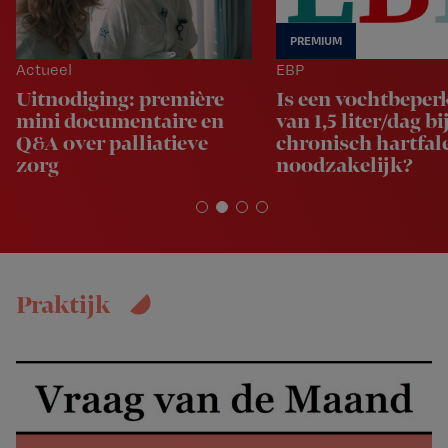
Actueel
EBP
Uitnodiging: première
Is een vochtbeper
mini documentaire en
van 1,5 liter/dag bi
Q&A over palliatieve
chronisch hartfal
zorg
noodzakelijk?
Praktijk