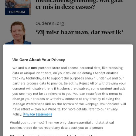
medicatiebegeleiding: wat gaat
er mis in deze casus?
Ouderenzorg
‘Zij mist haar man, dat weet ik’
Technologie
We Care About Your Privacy
Patiënt vult via app zelf
We and our
889
partners store and access personal data, like browsing
anamnese en pijnscore in
data or unique identifiers, on your device. Selecting I Accept enables
tracking technologies to support the purposes shown under we and our
partners process data to provide. Selecting Reject All or withdrawing your
consent will disable them. If trackers are disabled, some content and ads
you see may not be as relevant to you. You can resurface this menu to
Medicatie
change your choices or withdraw consent at any time by clicking the
Manage Preferences link on the bottom of the webpage. Your choices will
Waarom valt mevrouw Mertens
have effect within our Website. For more details, refer to our Privacy
steeds? Casus polyfarmacie
Policy.
Privacy Statement
Would you rather not? Then we only place essential and statistical
cookies, these do not record any data about you as a person
Ouderenzorg