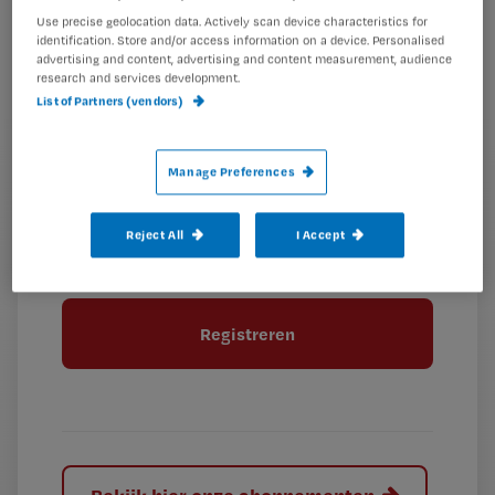
mailadres?
Use precise geolocation data. Actively scan device characteristics for
je
*
identification. Store and/or access information on a device. Personalised
wachtwoord
advertising and content, advertising and content measurement, audience
research and services development.
G
List of Partners (vendors)
Ontvang 2x per week de Nursing nieuwsbrief
e
G
Ik geef Springer Media B.V. toestemming om
e
Manage Preferences
mij per e-mail op de hoogte te houden.
e
n
?
e
t
n
i
Reject All
I Accept
?
Meer informatie over uw privacy
t
t
i
e
t
l
e
l
?