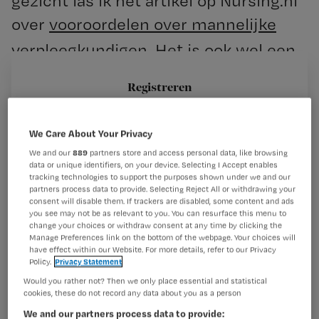
gezicht las ik het artikel op Nursing.nl
over
vooroordelen over mannelijke
verpleegkundigen.
Het is ook wel een
raar plaatje,
een broeder in een
Registreren
zusterpost
. Wat moet hij daar nou?
Wil je dit artikel lezen?
We Care About Your Privacy
Maak gratis een account aan en lees 2
…
We and our
889
partners store and access personal data, like browsing
artikelen gratis per maand
data or unique identifiers, on your device. Selecting I Accept enables
tracking technologies to support the purposes shown under we and our
partners process data to provide. Selecting Reject All or withdrawing your
Al een account of abonnement?
Log dan in
consent will disable them. If trackers are disabled, some content and ads
you see may not be as relevant to you. You can resurface this menu to
change your choices or withdraw consent at any time by clicking the
Manage Preferences link on the bottom of the webpage. Your choices will
Wat
have effect within our Website. For more details, refer to our Privacy
Policy.
Privacy Statement
is
Would you rather not? Then we only place essential and statistical
je
cookies, these do not record any data about you as a person
e-
We and our partners process data to provide:
Kies