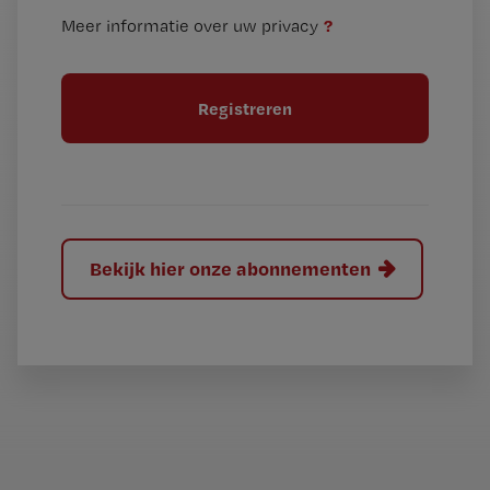
n
i
?
Meer informatie over uw privacy
t
t
i
e
t
l
e
l
?
Bekijk hier onze abonnementen