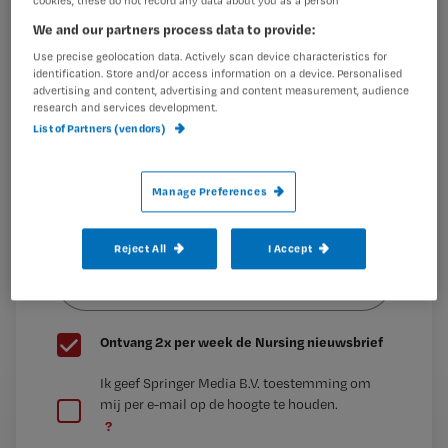
cookies, these do not record any data about you as a person
Maak gratis een account aan en lees 2
…
artikelen gratis per maand
We and our partners process data to provide:
Use precise geolocation data. Actively scan device characteristics for
Al een account of abonnement?
Log dan in
identification. Store and/or access information on a device. Personalised
advertising and content, advertising and content measurement, audience
research and services development.
List of Partners (vendors)
Wat
is
Manage Preferences
je
e-
Kies
mailadres?
Reject All
I Accept
je
*
wachtwoord
G
Ontvang 2x per week de Nursing nieuwsbrief
e
G
Ik geef Springer Media B.V. toestemming om
e
mij per e-mail op de hoogte te houden.
e
n
?
e
t