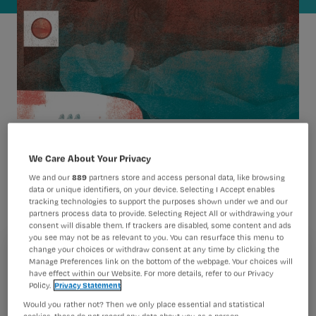
Oncologieverpleegkundige Margot
We Care About Your Privacy
schrikt zich rot als ze de zaal oploopt
We and our
889
partners store and access personal data, like browsing
data or unique identifiers, on your device. Selecting I Accept enables
omdat een patiënt heeft gebeld. Ze
tracking technologies to support the purposes shown under we and our
partners process data to provide. Selecting Reject All or withdrawing your
ziet het meteen. Foute boel.
consent will disable them. If trackers are disabled, some content and ads
you see may not be as relevant to you. You can resurface this menu to
change your choices or withdraw consent at any time by clicking the
Registreren
Manage Preferences link on the bottom of the webpage. Your choices will
have effect within our Website. For more details, refer to our Privacy
tekst: Margot van Ark-Franken
Wil je dit artikel lezen?
Policy.
Privacy Statement
Bloed stroomt uit zijn neus en mond. Ik kijk in
Would you rather not? Then we only place essential and statistical