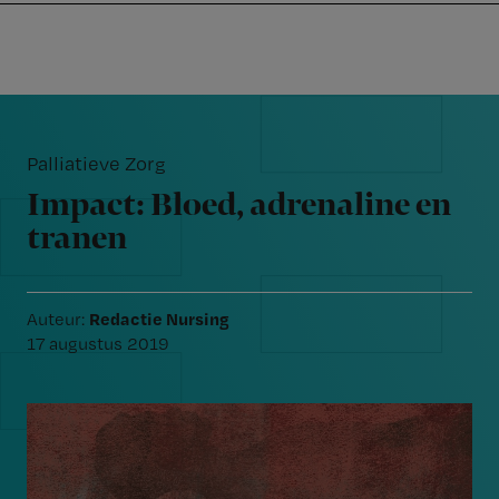
Nursing
W
Skip
Skip
Skip
voor
m
Inloggen
to
to
to
verpleegkundigen
wi
primary
main
footer
jo
navigation
content
Reader
st
Interactions
be
Palliatieve Zorg
Impact: Bloed, adrenaline en
tranen
Redactie Nursing
Auteur:
17 augustus 2019