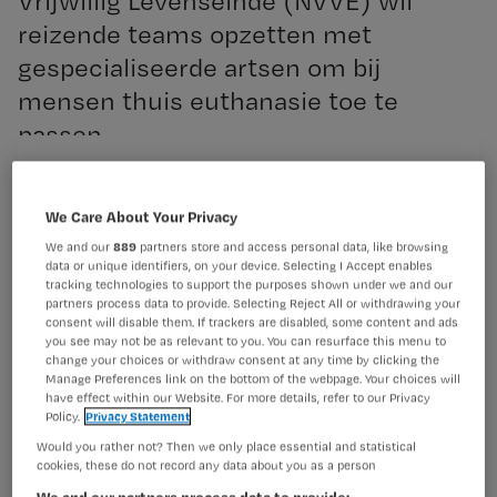
Vrijwillig Levenseinde (NVVE) wil
reizende teams opzetten met
gespecialiseerde artsen om bij
mensen thuis euthanasie toe te
passen.
Registreren
We Care About Your Privacy
Wil je dit artikel lezen?
De NVVE doet dit omdat veel zieken en ouderen door
We and our
889
partners store and access personal data, like browsing
artsen niet
data or unique identifiers, on your device. Selecting I Accept enables
tracking technologies to support the purposes shown under we and our
Maak gratis een account aan en lees 2
…
partners process data to provide. Selecting Reject All or withdrawing your
artikelen gratis per maand
consent will disable them. If trackers are disabled, some content and ads
you see may not be as relevant to you. You can resurface this menu to
Al een account of abonnement?
Log dan in
change your choices or withdraw consent at any time by clicking the
Manage Preferences link on the bottom of the webpage. Your choices will
have effect within our Website. For more details, refer to our Privacy
Policy.
Privacy Statement
Wat
Would you rather not? Then we only place essential and statistical
cookies, these do not record any data about you as a person
is
We and our partners process data to provide: