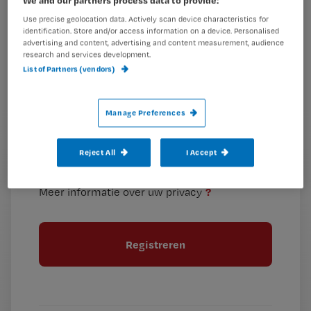
je
e-
Use precise geolocation data. Actively scan device characteristics for
identification. Store and/or access information on a device. Personalised
Kies
mailadres?
advertising and content, advertising and content measurement, audience
je
*
research and services development.
wachtwoord
List of Partners (vendors)
G
Ontvang 2x per week de Nursing nieuwsbrief
Manage Preferences
e
G
Ik geef Springer Media B.V. toestemming om
e
mij per e-mail op de hoogte te houden.
e
n
Reject All
I Accept
?
e
t
n
i
?
Meer informatie over uw privacy
t
t
i
e
t
l
e
l
?