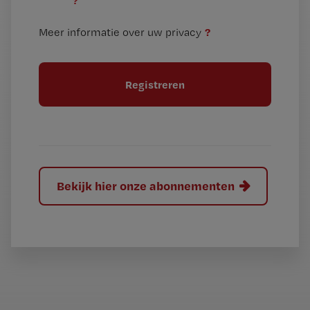
?
e
t
n
i
?
Meer informatie over uw privacy
t
t
i
e
t
l
e
l
?
Bekijk hier onze abonnementen