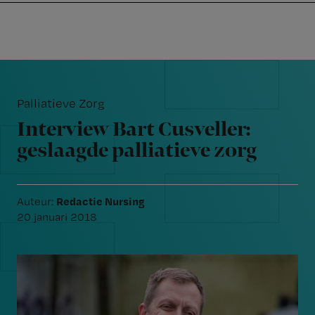
Nursing
W
Skip
Skip
Skip
voor
m
Inloggen
to
to
to
verpleegkundigen
wi
primary
main
footer
jo
navigation
content
Reader
st
Interactions
be
Palliatieve Zorg
Interview Bart Cusveller:
geslaagde palliatieve zorg
Redactie Nursing
Auteur:
20 januari 2018