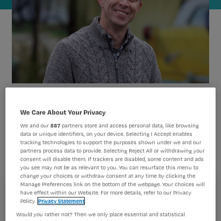
Verpleegkundige en filosoof Bart
We Care About Your Privacy
Cusveller schreef mee aan een boek
We and our
887
partners store and access personal data, like browsing
data or unique identifiers, on your device. Selecting I Accept enables
over zorgverlening rond het
tracking technologies to support the purposes shown under we and our
partners process data to provide. Selecting Reject All or withdrawing your
levenseinde. In gesprek met Nursing
consent will disable them. If trackers are disabled, some content and ads
geeft hij antwoord op de vraag: ‘Wat is
you see may not be as relevant to you. You can resurface this menu to
change your choices or withdraw consent at any time by clicking the
‘geslaagde’ palliatieve zorg?’
Manage Preferences link on the bottom of the webpage. Your choices will
Registreren
have effect within our Website. For more details, refer to our Privacy
Policy.
Privacy Statement
Wil je dit artikel lezen?
Would you rather not? Then we only place essential and statistical