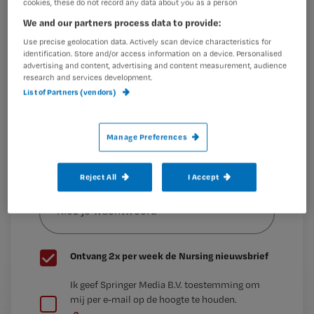
cookies, these do not record any data about you as a person
Dit artikel is verschenen in
Maak gratis een account aan en lees 2
…
We and our partners process data to provide:
artikelen gratis per maand
Use precise geolocation data. Actively scan device characteristics for
identification. Store and/or access information on a device. Personalised
Al een account of abonnement?
Log dan in
advertising and content, advertising and content measurement, audience
research and services development.
List of Partners (vendors)
Wat
is
Manage Preferences
je
e-
Reject All
I Accept
Kies
mailadres?
je
*
wachtwoord
G
Ontvang 2x per week de Nursing nieuwsbrief
e
G
Ik geef Springer Media B.V. toestemming om
e
mij per e-mail op de hoogte te houden.
e
n