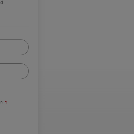
nd
?
n.