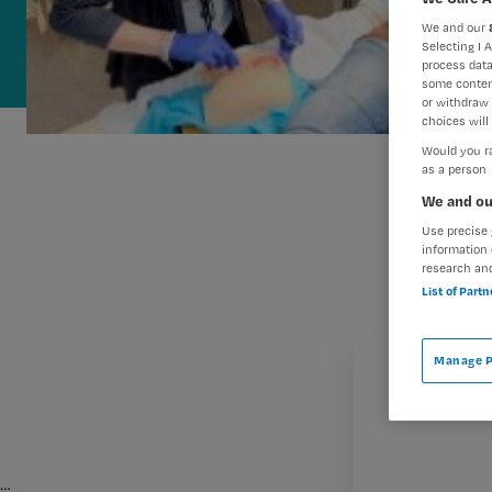
We and our
Selecting I 
process data
some conten
or withdraw 
choices will 
Would you ra
as a person
We and ou
Use precise 
information 
research an
List of Part
Manage P
…