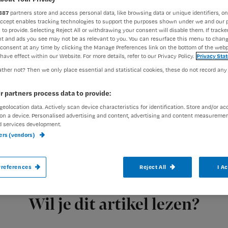
887
partners store and access personal data, like browsing data or unique identifiers, on
Accept enables tracking technologies to support the purposes shown under we and our 
 to provide. Selecting Reject All or withdrawing your consent will disable them. If tracker
exed-admin
15 februari 2012
Auteur:
t and ads you see may not be as relevant to you. You can resurface this menu to chan
consent at any time by clicking the Manage Preferences link on the bottom of the webp
have effect within our Website. For more details, refer to our Privacy Policy.
Privacy Sta
ther not? Then we only place essential and statistical cookies, these do not record any
r partners process data to provide:
geolocation data. Actively scan device characteristics for identification. Store and/or ac
Mijn tweede ziekenhuisstage is in zicht. E
on a device. Personalised advertising and content, advertising and content measuremen
wondverzorging en waarschijnlijk voor het
d services development.
ners (vendors)
het niet kan?
references
Reject All
I A
Registreren
Niet alleen bij mezelf,
maar ook bij klasgenoten proef
Wil je dit artikel lezen?