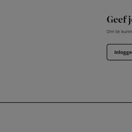
Geef j
Om te kunne
Inlogg