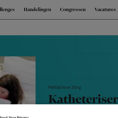
llenges
Handelingen
Congressen
Vacatures
Palliatieve Zorg
Katheteriser
verleerd
bout Your Privacy